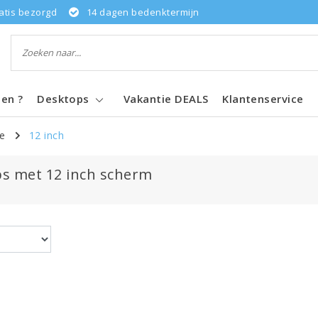
atis bezorgd
14 dagen bedenktermijn
pen ?
Desktops
Vakantie DEALS
Klantenservice
e
12 inch
s met 12 inch scherm