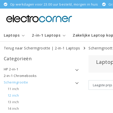
Op werkdagen voor 23.00 uur besteld, morgen in huis
Gr
Laptops
2-in-1 Laptops
Zakelijke Laptop ko
Terug naar Schermgrootte
|
2-in-1 Laptops
Schermgroott
Categorieën
Laptop
HP 2-in-1
2-in-1 Chromebooks
Schermgrootte
11 inch
12 inch
13 inch
14 inch