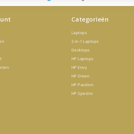
ount
Categorieën
Laptops
gen
2-in-1 Laptops
Desktops
t
HP Laptops
ucten
HP Envy
HP Omen
HP Pavilion
HP Spectre