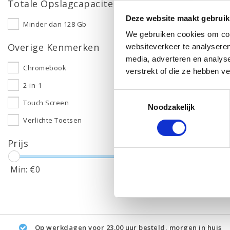
Totale Opslagcapaciteit
Deze website maakt gebruik
Minder dan 128 Gb
We gebruiken cookies om cont
Overige Kenmerken
websiteverkeer te analyseren
media, adverteren en analys
Chromebook
verstrekt of die ze hebben v
2-in-1
Toestemmingsselectie
Touch Screen
Noodzakelijk
Verlichte Toetsen
Prijs
Min: €
0
Max: €
350
Op werkdagen voor 23.00 uur besteld, morgen in huis