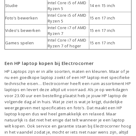
Intel Core i5 of AMD
Studie
14 en 15 inch
Ryzen 5
Intel Core i5 of AMD
Foto’s bewerken
15 en 17 inch
Ryzen 5
Intel Core i7 of AMD
Video’s bewerken
15 en 17 inch
Ryzen 7
Intel Core i7 of AMD
Games spelen
15 en 17 inch
Ryzen 7 of hoger
Een HP laptop kopen bij Electrocorner
HP Laptops zijn er in alle soorten, maten en kleuren. Maar of je
nu een goedkope laptop zoekt of een HP laptop met specifieke
technische eisen… Electrocorner heeft een ruim assortiment HP
laptops en levert deze altijd uit voorraad. Als je op werkdagen
voor 23.00 uur een bestelling plaatst heb je jouw HP laptop de
volgende dag al in huis. Wat je ziet is wat je krijgt, duidelijke
weergegeven met specificaties en foto’s. Dat maakt een HP
laptop kopen dus wel heel gemakkelijk en relaxed. Maar
natuurlijk is dat niet het enige dat telt wanneer je een laptop
wilt kopen. Ook service en garantie staan bij Electrocorner hoog
in het vaandel zodat je, mocht er iets niet naar wens zijn, altijd