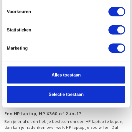
sores. Net als je auto, hij moet starten en rijden!
Betrouwbaarheid is daarom belangrijk bij je keuze. Maar ook
Voorkeuren
als het toch even mis gaat wil je dit natuurlijk goed geregeld
hebben. Hewlett Packard is al jarenlang marktleider in laptops.
HP laptops blinken uit in degelijkheid, maar toch met een mooi
Statistieken
en strak design. Kies dus bewust om een HP laptop te kopen.
Garantie op jouw HP laptop
Marketing
Natuurlijk gaan we ervan uit dat jouw
laptop
blijft lopen als een
zonnetje. Maar mocht er toch iets niet goed verlopen, dan
hebben alle HP laptops een perfecte after-service. Zo is er
altijd een centrale helpdesk te bereiken om jouw vragen of
Alles toestaan
problemen direct op te lossen. Lukt dit niet op afstand, geen
probleem. Je laptop wordt opgehaald, volledig nagekeken, het
defecte onderdeel vervangen en weer netjes bij je thuis
Selectie toestaan
gebracht. Dat is pas service waar je van op aan kan.
Een HP laptop, HP X360 of 2-in-1?
Ben je er al uit en heb je besloten om een HP laptop te kopen,
dan kan je nadenken over welk HP laptop je zou willen. Dat