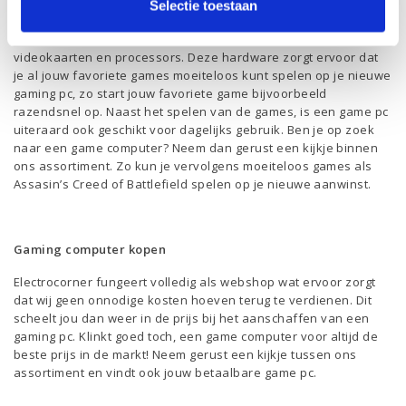
Wil je graag de nieuwste games spelen op je pc? Dan is het een
Selectie toestaan
verstandige keuze om een game pc te kopen. Een game pc is
voorzien van de meest krachtige hardware, zoals de beste
videokaarten en processors. Deze hardware zorgt ervoor dat
je al jouw favoriete games moeiteloos kunt spelen op je nieuwe
gaming pc, zo start jouw favoriete game bijvoorbeeld
razendsnel op. Naast het spelen van de games, is een game pc
uiteraard ook geschikt voor dagelijks gebruik. Ben je op zoek
naar een game computer? Neem dan gerust een kijkje binnen
ons assortiment. Zo kun je vervolgens moeiteloos games als
Assasin’s Creed of Battlefield spelen op je nieuwe aanwinst.
Gaming computer kopen
Electrocorner fungeert volledig als webshop wat ervoor zorgt
dat wij geen onnodige kosten hoeven terug te verdienen. Dit
scheelt jou dan weer in de prijs bij het aanschaffen van een
gaming pc. Klinkt goed toch, een game computer voor altijd de
beste prijs in de markt! Neem gerust een kijkje tussen ons
assortiment en vindt ook jouw betaalbare game pc.