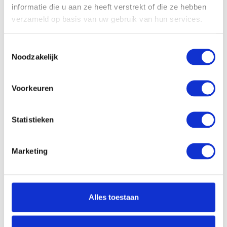
informatie die u aan ze heeft verstrekt of die ze hebben
HP Omen 35L GT16-
verzameld op basis van uw gebruik van hun services.
0608nd
Op voorraad
Toestemmingsselectie
Desktop met Intel Core Ultra 7
Noodzakelijk
| 32 Gb geheugen | 2 Tb SSD
opslag | Wifi | 16 Gb NVIDIA
GeForce RTX 5080 Videokaart
Voorkeuren
Statistieken
€2.299,00
Vergelijk
Marketing
Alles toestaan
Op zoek naar een Game PC