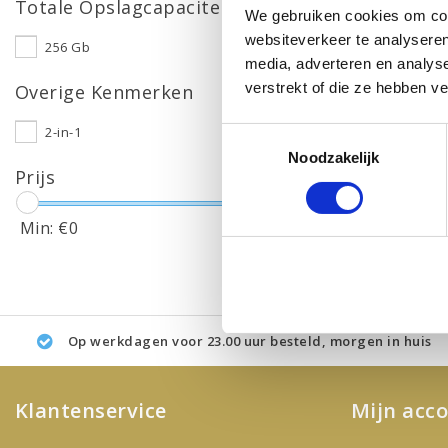
Totale Opslagcapaciteit
We gebruiken cookies om cont
websiteverkeer te analyseren
256 Gb
media, adverteren en analys
verstrekt of die ze hebben v
Overige Kenmerken
2-in-1
Toestemmingsselectie
Noodzakelijk
Prijs
Min: €
0
Max: €
500
Op werkdagen voor 23.00 uur besteld, morgen in huis
Klantenservice
Mijn acc