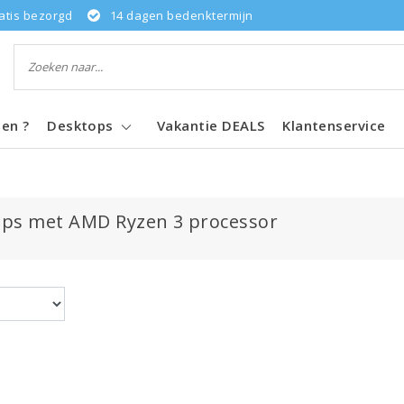
atis bezorgd
14 dagen bedenktermijn
pen ?
Desktops
Vakantie DEALS
Klantenservice
ps met AMD Ryzen 3 processor