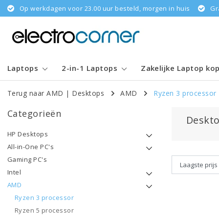
Op werkdagen voor 23.00 uur besteld, morgen in huis
Gr
Laptops
2-in-1 Laptops
Zakelijke Laptop ko
Terug naar AMD
|
Desktops
AMD
Ryzen 3 processor
Categorieën
Deskto
HP Desktops
All-in-One PC's
Gaming PC's
Intel
AMD
Ryzen 3 processor
Ryzen 5 processor