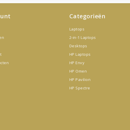
ount
Categorieën
Laptops
gen
2-in-1 Laptops
Desktops
t
HP Laptops
ucten
HP Envy
HP Omen
HP Pavilion
HP Spectre