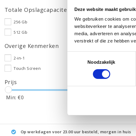
Totale Opslagcapaciteit
Deze website maakt gebruik
We gebruiken cookies om cont
256 Gb
websiteverkeer te analyseren
512 Gb
media, adverteren en analys
verstrekt of die ze hebben v
Overige Kenmerken
Toestemmingsselectie
2-in-1
Noodzakelijk
Touch Screen
Prijs
Min: €
0
Max: €
550
Op werkdagen voor 23.00 uur besteld, morgen in huis