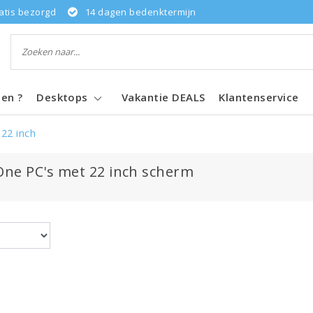
atis bezorgd
14 dagen bedenktermijn
pen ?
Desktops
Vakantie DEALS
Klantenservice
22 inch
-One PC's met 22 inch scherm