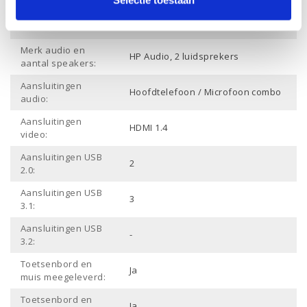
Draadloze
verbinding
Ja
Bluetooth:
Merk audio en
HP Audio, 2 luidsprekers
aantal speakers:
Aansluitingen
Hoofdtelefoon / Microfoon combo
audio:
Aansluitingen
HDMI 1.4
video:
Aansluitingen USB
2
2.0:
Aansluitingen USB
3
3.1:
Aansluitingen USB
-
3.2:
Toetsenbord en
Ja
muis meegeleverd:
Toetsenbord en
Ja