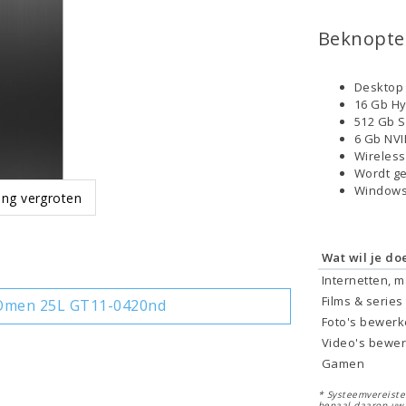
Beknopte 
Desktop
16 Gb H
512 Gb 
6 Gb NVI
Wireless
Wordt ge
Windows
ing vergroten
Wat wil je do
Internetten, 
Films & series
Omen 25L GT11-0420nd
Foto's bewer
Video's bewe
Gamen
* Systeemvereisten
bepaal daarop uw