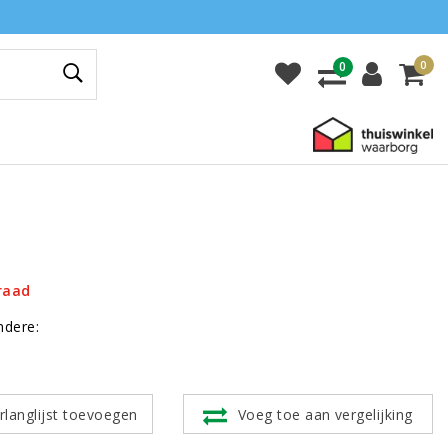
0
0
raad
ndere:
rlanglijst toevoegen
Voeg toe aan vergelijking