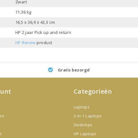
Zwart
11.36 kg
16,5 x 36,9 x 43,3 cm
HP 2 jaar Pick up and return
HP Renew
product
Gratis bezorgd
ount
Categorieën
Laptops
gen
2-in-1 Laptops
Desktops
t
HP Laptops