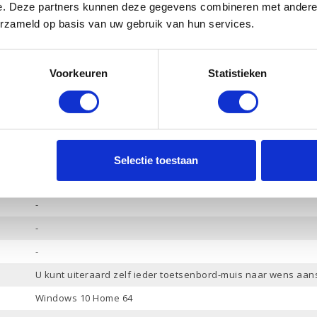
e. Deze partners kunnen deze gegevens combineren met andere i
Ja
erzameld op basis van uw gebruik van hun services.
Ja
HP Audio
Voorkeuren
Statistieken
Hoofdtelefoon-Microfoon combo / Audio in / Audio uit / Micro
DisplayPort / HDMI 2.0 / DVI
-
7
Selectie toestaan
-
-
-
-
U kunt uiteraard zelf ieder toetsenbord-muis naar wens aan
Windows 10 Home 64