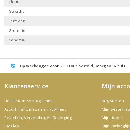
Kleur :
Gewicht:
Formaat:
Garantie:
Conditie:
Op werkdagen voor 23.00 uur besteld, morgen in huis
Klantenservice
Mijn acc
Het HP Renew programma
Registreren
Assortiment, prijzen en voorraad
Mijn bestellin
Bestellen, Verzending en Bezorging
Mijn tickets
Betalen
Mijn verlanglijs