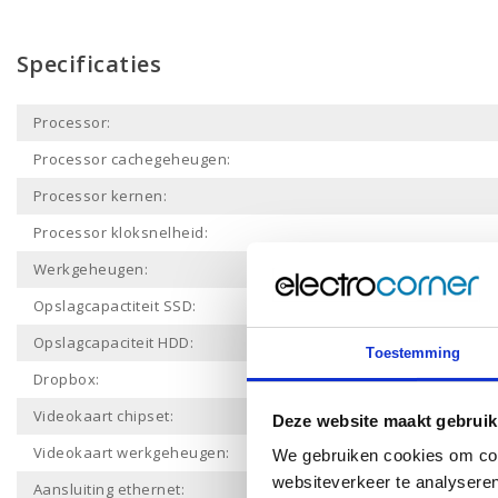
Specificaties
Processor:
Processor cachegeheugen:
Processor kernen:
Processor kloksnelheid:
Werkgeheugen:
Opslagcapactiteit SSD:
Opslagcapaciteit HDD:
Toestemming
Dropbox:
Videokaart chipset:
Deze website maakt gebruik
Videokaart werkgeheugen:
We gebruiken cookies om cont
websiteverkeer te analyseren
Aansluiting ethernet: