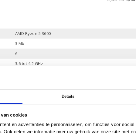
AMD Ryzen 5 3600
3 Mb
6
3.6 tot 4.2 GHz
16 Gb HyperX
512 Gb PCle NVMe
1 Tb
Details
Ja
NVIDIA GeForce RTX 2060
 van cookies
6 Gb
ent en advertenties te personaliseren, om functies voor social
. Ook delen we informatie over uw gebruik van onze site met on
Ja