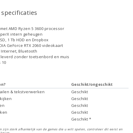
specificaties
 met AMD Ryzen 5 3600 processor
yperX intern geheugen
SSD, 1 Tb HDD en Dropbox
DIA GeForce RTX 2060 videokaart
 Internet, Bluetooth
leverd zonder toetsenbord en muis
 10
en?
Geschikt/ongeschikt
mailen & tekstverwerken
Geschikt
 kijken
Geschikt
ken
Geschikt
rken
Geschikt
Geschikt *
 zijn sterk afhankelijk van de games die u wilt spelen, controleer dit eerst en
 keuze.