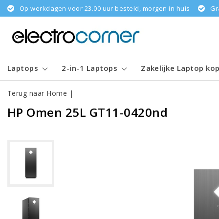
Op werkdagen voor 23.00 uur besteld, morgen in huis
Gr
Laptops
2-in-1 Laptops
Zakelijke Laptop ko
Terug naar Home
|
HP Omen 25L GT11-0420nd