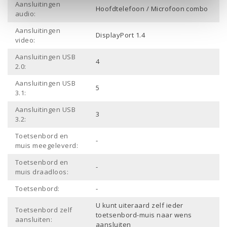
Aansluitingen
Hoofdtelefoon / Microfoon combo
audio:
Aansluitingen
DisplayPort 1.4
video:
Aansluitingen USB
4
2.0:
Aansluitingen USB
5
3.1:
Aansluitingen USB
3
3.2:
Toetsenbord en
-
muis meegeleverd:
Toetsenbord en
-
muis draadloos:
Toetsenbord:
-
U kunt uiteraard zelf ieder
Toetsenbord zelf
toetsenbord-muis naar wens
aansluiten:
aansluiten