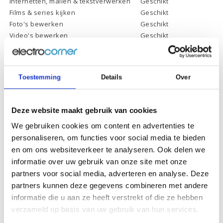
Internetten, mailen & tekstverwerken
Geschikt
Films & series kijken
Geschikt
Foto's bewerken
Geschikt
Video's bewerken
Geschikt
Gamen
Geschikt *
* Systeemvereisten zijn sterk afhankelijk van de games die u wilt spelen,
controleer dit eerst en bepaal daarop uw keuze.
Toestemming
Details
Over
Specificaties
Deze website maakt gebruik van cookies
We gebruiken cookies om content en advertenties te
Processor:
Intel Core i9-13900K
personaliseren, om functies voor social media te bieden
en om ons websiteverkeer te analyseren. Ook delen we
Processor
36 Mb
cachegeheugen:
informatie over uw gebruik van onze site met onze
partners voor social media, adverteren en analyse. Deze
Processor kernen:
24 Cores, 32 Threads
partners kunnen deze gegevens combineren met andere
Processor
informatie die u aan ze heeft verstrekt of die ze hebben
Vloeistof gekoeld - tot 5.8 GHz
kloksnelheid:
verzameld op basis van uw gebruik van hun services.
Werkgeheugen:
32 Gb DDR5