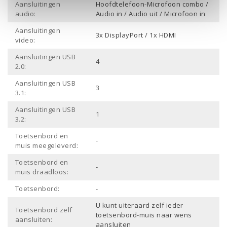
Aansluitingen
Hoofdtelefoon-Microfoon combo /
audio:
Audio in / Audio uit / Microfoon in
Aansluitingen
3x DisplayPort / 1x HDMI
video:
Aansluitingen USB
4
2.0:
Aansluitingen USB
3
3.1:
Aansluitingen USB
1
3.2:
Toetsenbord en
-
muis meegeleverd:
Toetsenbord en
-
muis draadloos:
Toetsenbord:
-
U kunt uiteraard zelf ieder
Toetsenbord zelf
toetsenbord-muis naar wens
aansluiten:
aansluiten