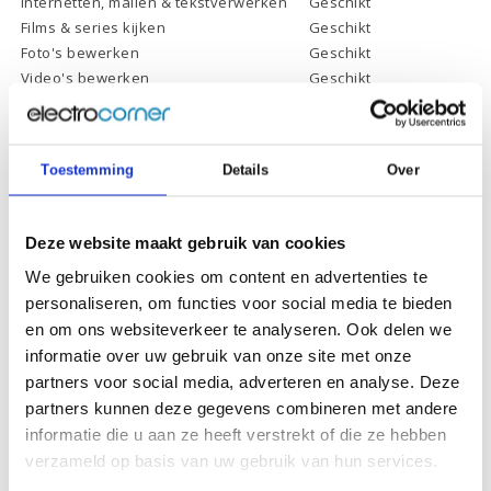
Internetten, mailen & tekstverwerken
Geschikt
Films & series kijken
Geschikt
Foto's bewerken
Geschikt
Video's bewerken
Geschikt
Gamen
Geschikt *
* Systeemvereisten zijn sterk afhankelijk van de games die u wilt spelen,
controleer dit eerst en bepaal daarop uw keuze.
Toestemming
Details
Over
Specificaties
Deze website maakt gebruik van cookies
We gebruiken cookies om content en advertenties te
Processor:
Intel Core i7-14700K
personaliseren, om functies voor social media te bieden
en om ons websiteverkeer te analyseren. Ook delen we
Processor
33 Mb
cachegeheugen:
informatie over uw gebruik van onze site met onze
partners voor social media, adverteren en analyse. Deze
Processor kernen:
20 Cores, 28 Threads
partners kunnen deze gegevens combineren met andere
Processor
informatie die u aan ze heeft verstrekt of die ze hebben
tot 5.4 GHz
kloksnelheid:
verzameld op basis van uw gebruik van hun services.
Werkgeheugen:
32 Gb DDR-5