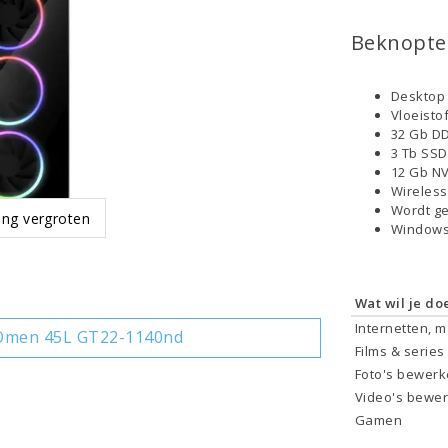
Beknopte 
Desktop 
Vloeisto
32 Gb DD
3 Tb SS
12 Gb NV
Wireless
Wordt ge
ing vergroten
Windows
Wat wil je do
Internetten, 
Omen 45L GT22-1140nd
Films & series
Foto's bewer
Video's bewe
Gamen