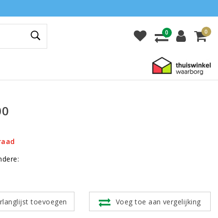
0
0
00
raad
ndere:
rlanglijst toevoegen
Voeg toe aan vergelijking