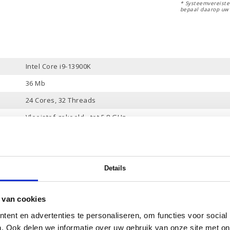
* Systeemvereisten
bepaal daarop uw
Intel Core i9-13900K
36 Mb
24 Cores, 32 Threads
Vloeistof gekoeld - tot 5.8 GHz
32 Gb DDR-5
3 Tb PCle NVMe
-
Details
Ja
 van cookies
NVIDIA GeForce RTX 4070 Ti
ent en advertenties te personaliseren, om functies voor social
12 Gb
. Ook delen we informatie over uw gebruik van onze site met on