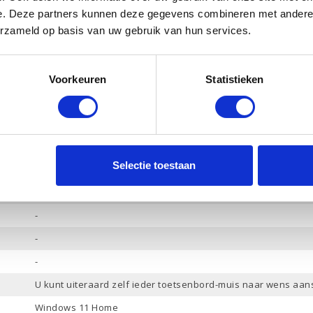
Ja
e. Deze partners kunnen deze gegevens combineren met andere i
Ja
erzameld op basis van uw gebruik van hun services.
Ja
HP Audio
Voorkeuren
Statistieken
Hoofdtelefoon-Microfoon combo / Audio in / Audio uit / Micro
DisplayPort
4
Selectie toestaan
5
3
-
-
-
U kunt uiteraard zelf ieder toetsenbord-muis naar wens aan
Windows 11 Home