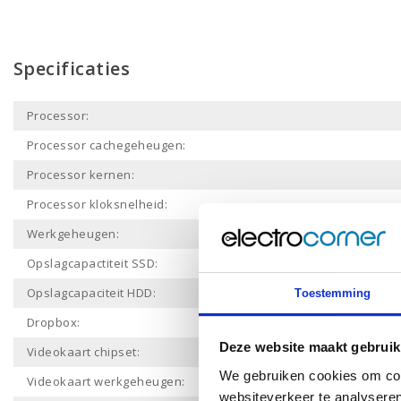
Specificaties
Processor:
Processor cachegeheugen:
Processor kernen:
Processor kloksnelheid:
Werkgeheugen:
Opslagcapactiteit SSD:
Opslagcapaciteit HDD:
Toestemming
Dropbox:
Deze website maakt gebruik
Videokaart chipset:
We gebruiken cookies om cont
Videokaart werkgeheugen:
websiteverkeer te analyseren