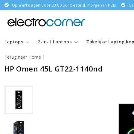
Op werkdagen voor 23.00 uur besteld, morgen in huis
Gr
Laptops
2-in-1 Laptops
Zakelijke Laptop ko
Terug naar Home
|
HP Omen 45L GT22-1140nd