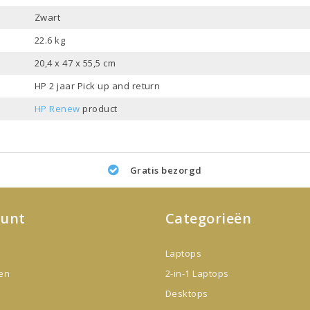
Zwart
22.6 kg
20,4 x 47 x 55,5 cm
HP 2 jaar Pick up and return
HP Renew
product
Gratis bezorgd
ount
Categorieën
Laptops
gen
2-in-1 Laptops
Desktops