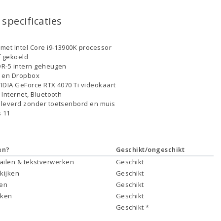
specificaties
met Intel Core i9-13900K processor
f gekoeld
R-5 intern geheugen
D en Dropbox
IDIA GeForce RTX 4070 Ti videokaart
 Internet, Bluetooth
leverd zonder toetsenbord en muis
 11
en?
Geschikt/ongeschikt
mailen & tekstverwerken
Geschikt
 kijken
Geschikt
ken
Geschikt
rken
Geschikt
Geschikt *