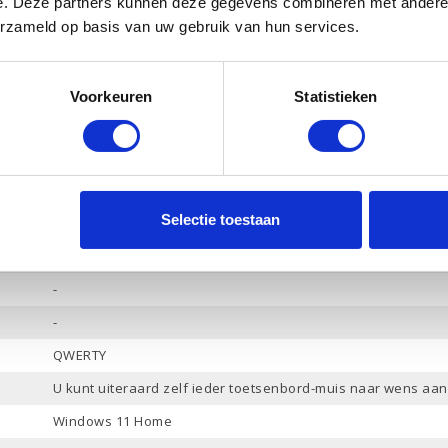
e. Deze partners kunnen deze gegevens combineren met andere i
Ja
erzameld op basis van uw gebruik van hun services.
Ja
HP Audio
Voorkeuren
Statistieken
Hoofdtelefoon / Microfoon combo
DisplayPort 1.4a / HDMI 1.4b
4
Selectie toestaan
3
1
-
-
QWERTY
U kunt uiteraard zelf ieder toetsenbord-muis naar wens aan
Windows 11 Home