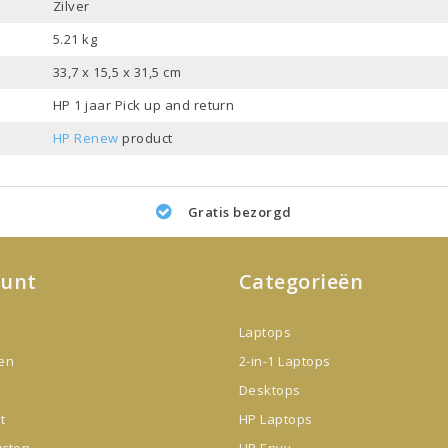
Zilver
5.21 kg
33,7 x 15,5 x 31,5 cm
HP 1 jaar Pick up and return
HP Renew
product
Gratis bezorgd
ount
Categorieën
Laptops
gen
2-in-1 Laptops
Desktops
t
HP Laptops
ucten
HP Envy