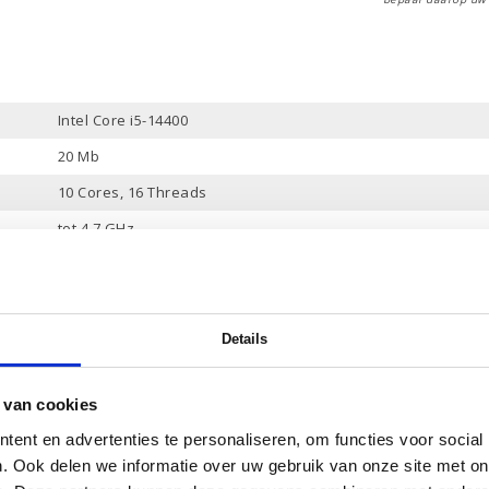
Intel Core i5-14400
20 Mb
10 Cores, 16 Threads
tot 4.7 GHz
16 Gb
512 Gb PCle NVMe
-
Details
Ja
 van cookies
Intel UHD Graphics
ent en advertenties te personaliseren, om functies voor social
-
. Ook delen we informatie over uw gebruik van onze site met on
Ja