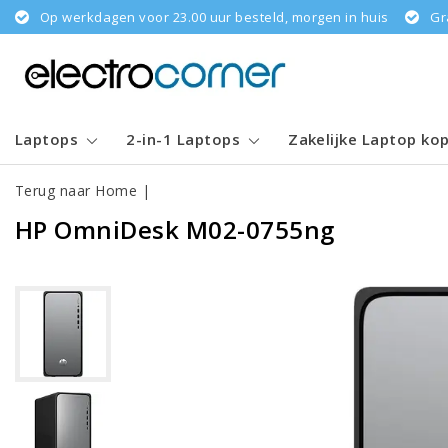
Op werkdagen voor 23.00 uur besteld, morgen in huis
Gr
Laptops
2-in-1 Laptops
Zakelijke Laptop ko
Terug naar Home
|
HP OmniDesk M02-0755ng