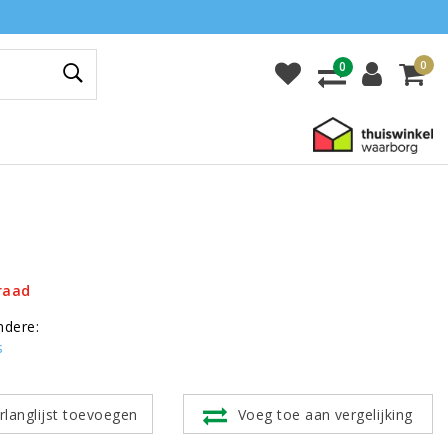
0
0
raad
ndere:
s
rlanglijst toevoegen
Voeg toe aan vergelijking