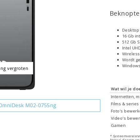
Beknopte 
Desktop 
16 Gb in
512 Gb 
Intel UH
Wireless
Wordt ge
Windows
ing vergroten
Wat wil je do
Internetten, 
Films & series
 OmniDesk M02-0755ng
Foto's bewer
Video's bewe
Gamen
* Systeemvereisten
bepaal daarop uw