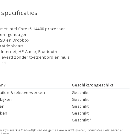
specificaties
met Intel Core i5-14400 processor
tern geheugen
SSD en Dropbox
D videokaart
 Internet, HP Audio, Bluetooth
leverd zonder toetsenbord en muis
 11
en?
Geschikt/ongeschikt
mailen & tekstverwerken
Geschikt
 kijken
Geschikt
ken
Geschikt
rken
Geschikt
Geschikt *
 zijn sterk afhankelijk van de games die u wilt spelen, controleer dit eerst en
 keuze.