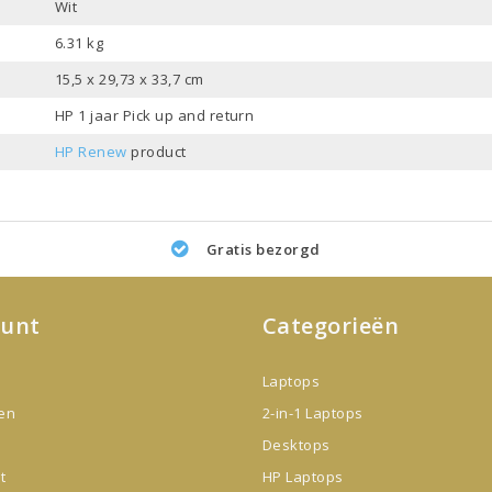
Wit
6.31 kg
15,5 x 29,73 x 33,7 cm
HP 1 jaar Pick up and return
HP Renew
product
Gratis bezorgd
ount
Categorieën
Laptops
gen
2-in-1 Laptops
Desktops
t
HP Laptops