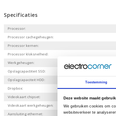
Specificaties
Processor:
Processor cachegeheugen:
Processor kernen:
Processor kloksnelheid:
Werkgeheugen:
Opslagcapactiteit SSD:
Opslagcapaciteit HDD:
Toestemming
Dropbox:
Videokaart chipset:
Deze website maakt gebruik
Videokaart werkgeheugen:
We gebruiken cookies om cont
websiteverkeer te analyseren
Aansluiting ethernet: