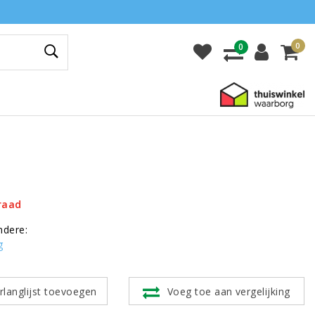
0
0
raad
ndere:
g
rlanglijst toevoegen
Voeg toe aan vergelijking