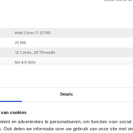
Intel Core i7-12700
25 Mb
12 Cores, 20 Threads
tot 4.9 GHz
16 Gb
1 Tb PCle NVMe
-
Details
Ja
NVIDIA GeForce RTX 3060 Ti
 van cookies
8 Gb
ent en advertenties te personaliseren, om functies voor social
. Ook delen we informatie over uw gebruik van onze site met on
Ja