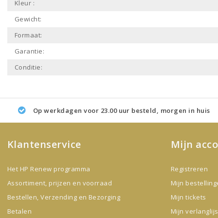
Kleur :
Gewicht:
Formaat:
Garantie:
Conditie:
Op werkdagen voor 23.00 uur besteld, morgen in huis
Klantenservice
Mijn acc
Het HP Renew programma
Registreren
Assortiment, prijzen en voorraad
Mijn bestellin
Bestellen, Verzending en Bezorging
Mijn tickets
Betalen
Mijn verlanglijs