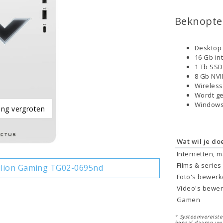
Beknopte 
Desktop 
16 Gb in
1 Tb SS
8 Gb NVI
Wireless
Wordt ge
Windows
ing vergroten
Wat wil je do
Internetten, 
Films & series
ilion Gaming TG02-0695nd
Foto's bewer
Video's bewe
Gamen
* Systeemvereisten
bepaal daarop uw