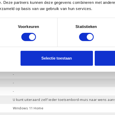
e. Deze partners kunnen deze gegevens combineren met andere i
Ja
erzameld op basis van uw gebruik van hun services.
Ja
HP Audio
Voorkeuren
Statistieken
Hoofdtelefoon-Microfoon combo / Audio in / Audio uit / Micro
DisplayPort 1.4 / HDMI 2.1
4
3
Selectie toestaan
2
-
-
-
U kunt uiteraard zelf ieder toetsenbord-muis naar wens aan
Windows 11 Home