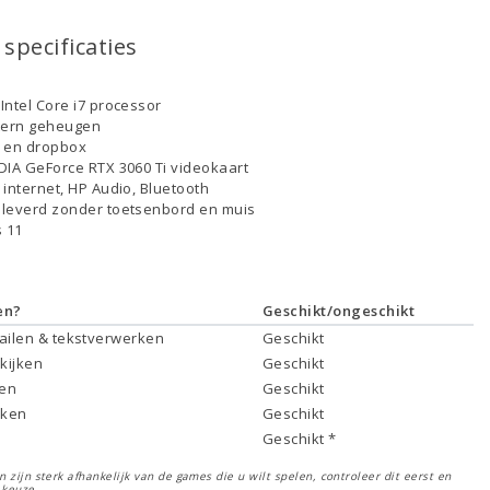
specificaties
Intel Core i7 processor
tern geheugen
D en dropbox
DIA GeForce RTX 3060 Ti videokaart
 internet, HP Audio, Bluetooth
leverd zonder toetsenbord en muis
 11
en?
Geschikt/ongeschikt
mailen & tekstverwerken
Geschikt
 kijken
Geschikt
ken
Geschikt
rken
Geschikt
Geschikt *
 zijn sterk afhankelijk van de games die u wilt spelen, controleer dit eerst en
 keuze.