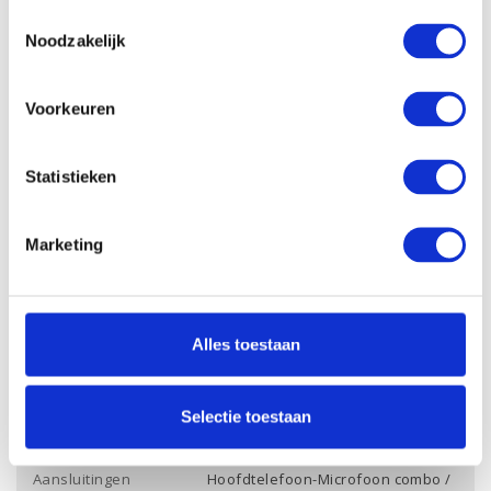
Opslagcapactiteit
256 Gb PCle NVMe
Toestemmingsselectie
SSD:
Noodzakelijk
Opslagcapaciteit
1 Tb
HDD:
Voorkeuren
Dropbox:
Ja
Videokaart chipset:
Intel UHD Graphics 750
Statistieken
Videokaart
-
werkgeheugen:
Marketing
Aansluiting
Ja
ethernet:
Draadloze
Ja
verbinding Wifi:
Alles toestaan
Draadloze
verbinding
Ja
Bluetooth:
Selectie toestaan
Audio:
HP Audio
Aansluitingen
Hoofdtelefoon-Microfoon combo /