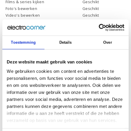
Films & series kijken
Geschikt
Foto's bewerken
Geschikt
Video's bewerken
Geschikt
Gamen
Geschikt *
* Systeemvereisten zijn sterk afhankelijk van de games die u wilt spelen,
controleer dit eerst en bepaal daarop uw keuze.
Toestemming
Details
Over
Specificaties
Deze website maakt gebruik van cookies
We gebruiken cookies om content en advertenties te
Processor:
Intel Core i7-11700
personaliseren, om functies voor social media te bieden
Processor
en om ons websiteverkeer te analyseren. Ook delen we
16 Mb
cachegeheugen:
informatie over uw gebruik van onze site met onze
Processor kernen:
8
partners voor social media, adverteren en analyse. Deze
partners kunnen deze gegevens combineren met andere
Processor
2.5 tot 4.9 GHz
informatie die u aan ze heeft verstrekt of die ze hebben
kloksnelheid:
verzameld op basis van uw gebruik van hun services.
Werkgeheugen:
16 Gb