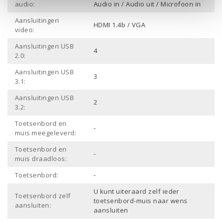
audio:
Audio in / Audio uit / Microfoon in
Aansluitingen
HDMI 1.4b / VGA
video:
Aansluitingen USB
4
2.0:
Aansluitingen USB
3
3.1:
Aansluitingen USB
2
3.2:
Toetsenbord en
-
muis meegeleverd:
Toetsenbord en
-
muis draadloos:
Toetsenbord:
-
U kunt uiteraard zelf ieder
Toetsenbord zelf
toetsenbord-muis naar wens
aansluiten:
aansluiten