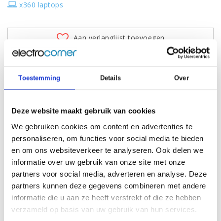
x360 laptops
Aan verlanglijst toevoegen
Voeg toe aan vergelijking
Toestemming
Details
Over
Schermgrootte
14.0" Full HD IPS WLED backlit Touchscreen
Deze website maakt gebruik van cookies
Tablet mogelijkheid
x360 - Eenvoudig 360° draaien naar Tablet
Resolutie
1920 x 1080
We gebruiken cookies om content en advertenties te
Processor
Intel Core i5-8265U
personaliseren, om functies voor social media te bieden
Proc. snelheid
1.6 tot 3.9 GHz / 6 Mb Cache - 4 Cores
en om ons websiteverkeer te analyseren. Ook delen we
Videokaart
Intel Ultra HD Graphics 620
informatie over uw gebruik van onze site met onze
Geheugen
8 Gb
partners voor social media, adverteren en analyse. Deze
Flash Cache
-
partners kunnen deze gegevens combineren met andere
SSD
256 Gb PCIe NVMe M2
informatie die u aan ze heeft verstrekt of die ze hebben
HDD
25 Gb Dropbox
verzameld op basis van uw gebruik van hun services.
DVD
-