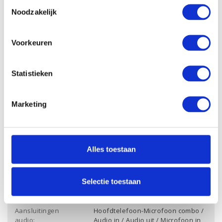
Toestemmingsselectie
256 Gb PCle NVMe
SSD:
Noodzakelijk
Opslagcapaciteit
-
HDD:
Voorkeuren
Dropbox:
Ja
Videokaart chipset:
Intel UHD Graphics 610
Statistieken
Videokaart
-
werkgeheugen:
Marketing
Aansluiting
Ja
ethernet:
Draadloze
Ja
verbinding Wifi:
Alles toestaan
Draadloze
verbinding
Ja
Bluetooth:
Selectie toestaan
Audio:
-
Aansluitingen
Hoofdtelefoon-Microfoon combo /
audio:
Audio in / Audio uit / Microfoon in