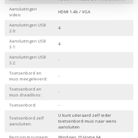
Aansluitingen
HDMI 1.4b / VGA
video:
Aansluitingen USB
4
2.0:
Aansluitingen USB
4
3.1:
Aansluitingen USB
-
3.2:
Toetsenbord en
-
muis meegeleverd:
Toetsenbord en
-
muis draadloos:
Toetsenbord:
-
U kunt uiteraard zelf ieder
Toetsenbord zelf
toetsenbord-muis naar wens
aansluiten:
aansluiten
Besturingssysteem:
Windows 10 Home 64