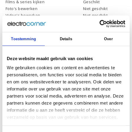
Films & series kijken
Geschikt
Foto's bewerken
Niet geschikt
Video's bewerken
Niet geschikt
Gamen
Niet geschikt
Toestemming
Details
Over
Specificaties
Deze website maakt gebruik van cookies
We gebruiken cookies om content en advertenties te
Processor:
Intel Pentium G6400
personaliseren, om functies voor social media te bieden
Processor
en om ons websiteverkeer te analyseren. Ook delen we
4 Mb
cachegeheugen:
informatie over uw gebruik van onze site met onze
Processor kernen:
2
partners voor social media, adverteren en analyse. Deze
partners kunnen deze gegevens combineren met andere
Processor
4 Ghz
informatie die u aan ze heeft verstrekt of die ze hebben
kloksnelheid:
verzameld op basis van uw gebruik van hun services.
Werkgeheugen:
8 Gb
Opslagcapactiteit