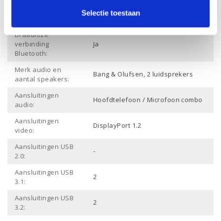
Draadloze
Selectie toestaan
Ja
verbinding Wifi:
Draadloze
verbinding
Ja
Bluetooth:
Merk audio en
Bang & Olufsen, 2 luidsprekers
aantal speakers:
Aansluitingen
Hoofdtelefoon / Microfoon combo
audio:
Aansluitingen
DisplayPort 1.2
video:
Aansluitingen USB
-
2.0:
Aansluitingen USB
2
3.1:
Aansluitingen USB
2
3.2: