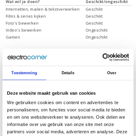
Wat wil je doen?
Geschikt/ongeschikt
Internetten, mailen & tekstverwerken
Geschikt
Films & series kijken
Geschikt
Foto's bewerken
Geschikt
Video's bewerken
Ongeschikt
Gamen
Ongeschikt
Toestemming
Details
Over
Specificaties
Deze website maakt gebruik van cookies
Schermdiagonaal:
21,5 inch (54,61 cm)
We gebruiken cookies om content en advertenties te
Scherm resolutie:
1920 x 1080 (Full HD)
personaliseren, om functies voor social media te bieden
en om ons websiteverkeer te analyseren. Ook delen we
Touchscreen:
Ja
informatie over uw gebruik van onze site met onze
Scherm reflectie:
Niet ontspiegeld
partners voor social media, adverteren en analyse. Deze