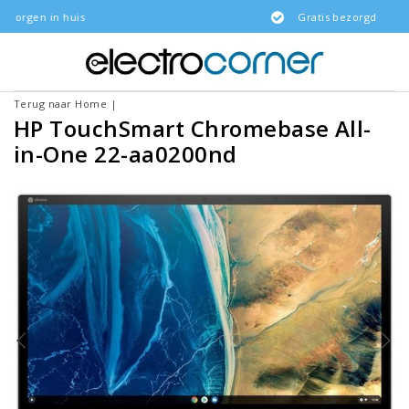
s
Gratis bezorgd
Terug naar Home
|
HP TouchSmart Chromebase All-
in-One 22-aa0200nd