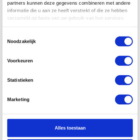
Kantelbaar:
Ja
partners kunnen deze gegevens combineren met andere
informatie die u aan ze heeft verstrekt of die ze hebben
Processor:
Intel Core i3-10110U
verzameld op basis van uw gebruik van hun services.
Processor
4 Mb
cachegeheugen:
Toestemmingsselectie
Processor kernen:
2
Noodzakelijk
Processor
2.1 tot 4.1 GHz
kloksnelheid:
Voorkeuren
Werkgeheugen:
8 Gb
Opslagcapaciteit
256 Gb PCle NVMe
Statistieken
SSD:
Dropbox:
Ja
Marketing
Videokaart chipset:
Intel UHD Graphics
Videokaart
-
werkgeheugen:
Alles toestaan
Aansluiting
-
ethernet: