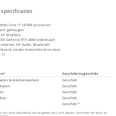
specificaties
Intel Core i7-14700F processor
tern geheugen
D en dropbox
DIA GeForce RTX 4060 videokaart
 internet, HP Audio, Bluetooth
leverd zonder toetsenbord en muis
 11
en?
Geschikt/ongeschikt
mailen & tekstverwerken
Geschikt
 kijken
Geschikt
ken
Geschikt
rken
Geschikt
Geschikt *
 zijn sterk afhankelijk van de games die u wilt spelen, controleer dit eerst en
 keuze.