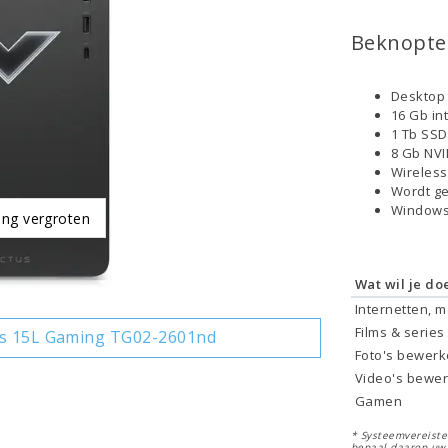
Beknopte 
Desktop 
16 Gb in
1 Tb SS
8 Gb NVI
Wireless
Wordt ge
Windows
ing vergroten
Wat wil je do
Internetten, 
Films & series
us 15L Gaming TG02-2601nd
Foto's bewer
Video's bewe
Gamen
* Systeemvereisten
bepaal daarop uw