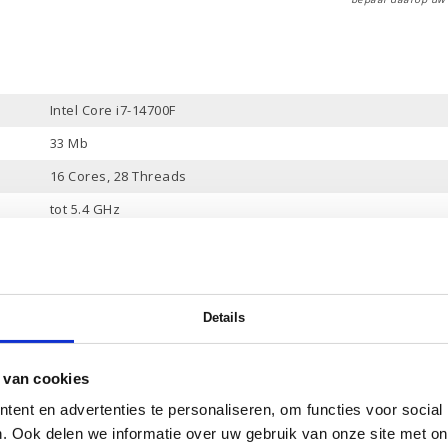
Intel Core i7-14700F
33 Mb
16 Cores, 28 Threads
tot 5.4 GHz
16 Gb
1 Tb PCle NVMe
-
Details
Ja
NVIDIA GeForce RTX 4060
 van cookies
8 Gb
ent en advertenties te personaliseren, om functies voor social
. Ook delen we informatie over uw gebruik van onze site met on
Ja