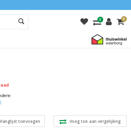
0
0
raad
ndere:
g
rlanglijst toevoegen
Voeg toe aan vergelijking