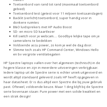
Toetsenbord van rand tot rand (maximaal toetsenbord
gebied)
Toetsenbord test (getest voor 11 miljoen toetsaanslagen)
Backlit (verlicht) toetsenbord, super handig voor in
donkere ruimtes
B&O luidsprekers met HP Audio Boost
SD- en micro SD kaartlezer
Kill switch voor je webcam…. Goodbye lelijke tape om je
cameralens te bedekken
Voldoende accu power, zo kom je wel de dag door.
Slimme tech zoals HP Command Center, Windows Hello
en bv vergrote ventilatiegaten
HP Spectre laptops vallen over het algemeen (technisch) in de
hogere klasse en zijn in meerdere uitvoeringen verkrijgbaar.
Iedere laptop uit de Spectre serie is echter uniek uitgevoerd en
wordt altijd standaard geleverd zoals HP heeft opgegeven in
haar datasheet. Er is dus altijd een Spectre die bij jouw gebruik
past. Oftewel, voldoende keuze. Maar 1 ding blijft bij de Spectre
serie bovenaan staan: Pure power met een solide kwaliteit en
een strak design!