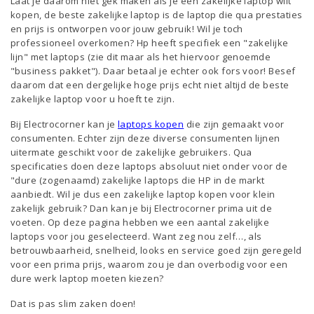
Laat je daarom niet gek maken als je een zakelijke laptop wilt
kopen, de beste zakelijke laptop is de laptop die qua prestaties
en prijs is ontworpen voor jouw gebruik! Wil je toch
professioneel overkomen? Hp heeft specifiek een "zakelijke
lijn" met laptops (zie dit maar als het hiervoor genoemde
"business pakket"). Daar betaal je echter ook fors voor! Besef
daarom dat een dergelijke hoge prijs echt niet altijd de beste
zakelijke laptop voor u hoeft te zijn.
Bij Electrocorner kan je
laptops kopen
die zijn gemaakt voor
consumenten. Echter zijn deze diverse consumenten lijnen
uitermate geschikt voor de zakelijke gebruikers. Qua
specificaties doen deze laptops absoluut niet onder voor de
"dure (zogenaamd) zakelijke laptops die HP in de markt
aanbiedt. Wil je dus een zakelijke laptop kopen voor klein
zakelijk gebruik? Dan kan je bij Electrocorner prima uit de
voeten. Op deze pagina hebben we een aantal zakelijke
laptops voor jou geselecteerd. Want zeg nou zelf…, als
betrouwbaarheid, snelheid, looks en service goed zijn geregeld
voor een prima prijs, waarom zou je dan overbodig voor een
dure werk laptop moeten kiezen?
Dat is pas slim zaken doen!