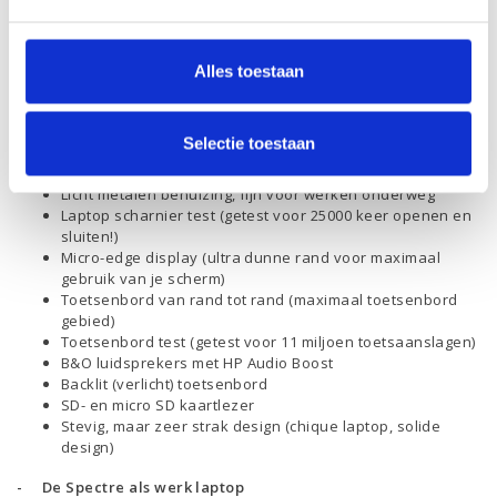
Verkrijgbaar in allerlei uitvoeringen, maten en kleuren. Envy
laptops hebben allen een licht metalen behuizing en een strak
design. De ideale laptop om goed mee voor de dag te komen.
Alles toestaan
Kenmerkend voor de
HP Envy laptops
is : solide en pure
kwaliteit met een strak design!
De volgende kenmerken vind je in jouw Envy terug:
Selectie toestaan
Standaard Windows 10 voor geïnstalleerd op de laptops
Licht metalen behuizing, fijn voor werken onderweg
Laptop scharnier test (getest voor 25000 keer openen en
sluiten!)
Micro-edge display (ultra dunne rand voor maximaal
gebruik van je scherm)
Toetsenbord van rand tot rand (maximaal toetsenbord
gebied)
Toetsenbord test (getest voor 11 miljoen toetsaanslagen)
B&O luidsprekers met HP Audio Boost
Backlit (verlicht) toetsenbord
SD- en micro SD kaartlezer
Stevig, maar zeer strak design (chique laptop, solide
design)
- De Spectre als werk laptop