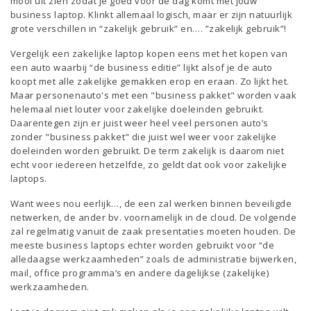
mooi uit zien zodat je goed voor de dag komt met jouw
business laptop. Klinkt allemaal logisch, maar er zijn natuurlijk
grote verschillen in “zakelijk gebruik” en…. ”zakelijk gebruik”!
Vergelijk een zakelijke laptop kopen eens met het kopen van
een auto waarbij “de business editie” lijkt alsof je de auto
koopt met alle zakelijke gemakken erop en eraan. Zo lijkt het.
Maar personenauto's met een "business pakket" worden vaak
helemaal niet louter voor zakelijke doeleinden gebruikt.
Daarentegen zijn er juist weer heel veel personen auto’s
zonder "business pakket" die juist wel weer voor zakelijke
doeleinden worden gebruikt. De term zakelijk is daarom niet
echt voor iedereen hetzelfde, zo geldt dat ook voor zakelijke
laptops.
Want wees nou eerlijk…, de een zal werken binnen beveiligde
netwerken, de ander bv. voornamelijk in de cloud. De volgende
zal regelmatig vanuit de zaak presentaties moeten houden. De
meeste business laptops echter worden gebruikt voor “de
alledaagse werkzaamheden” zoals de administratie bijwerken,
mail, office programma’s en andere dagelijkse (zakelijke)
werkzaamheden.