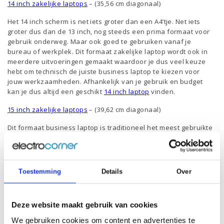
14 inch zakelijke laptops
– (35,56 cm diagonaal)
Het 14 inch scherm is net iets groter dan een A4’tje. Net iets
groter dus dan de 13 inch, nog steeds een prima formaat voor
gebruik onderweg. Maar ook goed te gebruiken vanaf je
bureau of werkplek. Dit formaat zakelijke laptop wordt ook in
meerdere uitvoeringen gemaakt waardoor je dus veel keuze
hebt om technisch de juiste business laptop te kiezen voor
jouw werkzaamheden. Afhankelijk van je gebruik en budget
kan je dus altijd een geschikt
14 inch laptop
vinden.
15 inch zakelijke laptops
– (39,62 cm diagonaal)
Dit formaat business laptop is traditioneel het meest gebruikte
formaat. Prima voor werken vanaf je bureau of werkplek.
Zakelijke laptops met een schermgrootte van 15 inch zijn
natuurlijk iets zwaarder dan zijn kleinere broertjes, maar nog
steeds geschikt om mee te nemen en onderweg te werken. Ook
Toestemming
Details
Over
dit formaat business laptop is verkrijgbaar in heel veel
uitvoeringen. Ook hier geldt dus dat je, afhankelijk van je
gebruik en budget, altijd een
15 inch laptop
vindt die past bij
Deze website maakt gebruik van cookies
jouw wensen. Van eenvoudig tot de meest veeleisende
werkzaamheden.
We gebruiken cookies om content en advertenties te