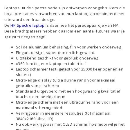
Laptops uit de Spectre serie zijn ontworpen voor gebruikers die
hoge prestaties verwachten van hun laptop, gecombineerd met
uiteraard een fraai design.
De
HP Spectre laptop
is daarmee het paradepaardje van HP.
Deze krachtpatsers hebben daarom een aantal futures waar je
gerust “U” tegen zegt!
Solide aluminium behuizing, fijn voor werken onderweg
Elegant design, super dun en lichtgewicht.
Uitstekend geschikt voor gebruik onderweg
x360 functie, een laptop en tablet in 1
Laptop scharnier test (getest voor 25000 keer openen en
sluiten!)
Micro-edge display (ultra dunne rand voor maximaal
gebruik van je scherm)
Standaard uitgevoerd met een hoogwaardig kwalitatief
touchscreen beeldscherm
Micro-edge scherm met een ultradunne rand voor een
maximaal schermgebied
Verkrijgbaar in meerdere resoluties (tot maximaal
3840x2160 Ultra HD)
Nu ook verkrijgbaar met OLED scherm, hoe mooi wil je het
maken