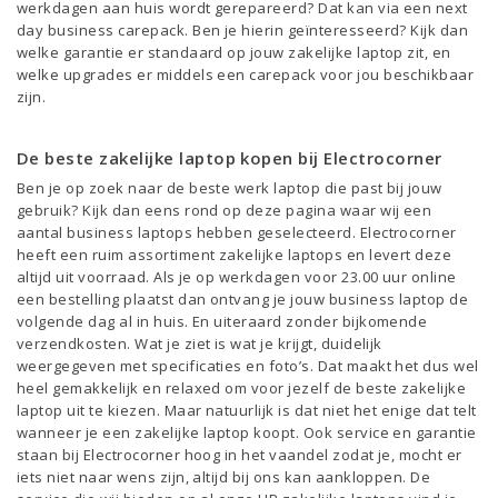
werkdagen aan huis wordt gerepareerd? Dat kan via een next
day business carepack. Ben je hierin geïnteresseerd? Kijk dan
welke garantie er standaard op jouw zakelijke laptop zit, en
welke upgrades er middels een carepack voor jou beschikbaar
zijn.
De beste zakelijke laptop kopen bij Electrocorner
Ben je op zoek naar de beste werk laptop die past bij jouw
gebruik? Kijk dan eens rond op deze pagina waar wij een
aantal business laptops hebben geselecteerd. Electrocorner
heeft een ruim assortiment zakelijke laptops en levert deze
altijd uit voorraad. Als je op werkdagen voor 23.00 uur online
een bestelling plaatst dan ontvang je jouw business laptop de
volgende dag al in huis. En uiteraard zonder bijkomende
verzendkosten. Wat je ziet is wat je krijgt, duidelijk
weergegeven met specificaties en foto’s. Dat maakt het dus wel
heel gemakkelijk en relaxed om voor jezelf de beste zakelijke
laptop uit te kiezen. Maar natuurlijk is dat niet het enige dat telt
wanneer je een zakelijke laptop koopt. Ook service en garantie
staan bij Electrocorner hoog in het vaandel zodat je, mocht er
iets niet naar wens zijn, altijd bij ons kan aankloppen. De