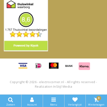
Copyright © 2026 - electrocorner.nl - All rights reserved -
Realization
InStijl Media
0
Zoeken
Account
Menu
Verlanglijst
Winkelwagen