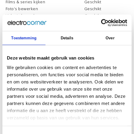
Films & series kijken
Geschikt
Foto's bewerken
Geschikt
Video's bewerken
Geschikt
Gamen
Geschikt *
* Systeemvereisten zijn sterk afhankelijk van de games die u wilt spelen,
controleer dit eerst en bepaal daarop uw keuze.
Toestemming
Details
Over
Deze website maakt gebruik van cookies
Specificaties
We gebruiken cookies om content en advertenties te
personaliseren, om functies voor social media te bieden
Schermdiagonaal:
14.0 inch (35,6 cm)
en om ons websiteverkeer te analyseren. Ook delen we
Scherm resolutie:
1920 x 1080 (Full HD)
informatie over uw gebruik van onze site met onze
Touchscreen:
-
partners voor social media, adverteren en analyse. Deze
partners kunnen deze gegevens combineren met andere
Scherm reflectie:
Ontspiegeld
informatie die u aan ze heeft verstrekt of die ze hebben
Scherm omklapbaar:
-
verzameld op basis van uw gebruik van hun services.
Processor:
AMD Ryzen 5 7520U
Toestemmingsselectie