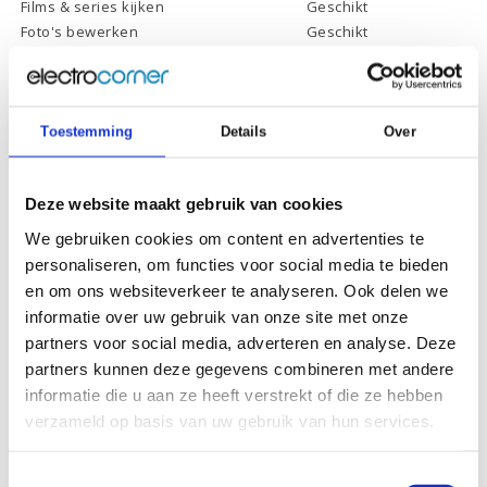
Films & series kijken
Geschikt
Foto's bewerken
Geschikt
Video's bewerken
Ongeschikt
Gamen
Ongeschikt
Toestemming
Details
Over
Specificaties
Deze website maakt gebruik van cookies
We gebruiken cookies om content en advertenties te
Schermdiagonaal:
14.0 inch (35,6 cm)
personaliseren, om functies voor social media te bieden
en om ons websiteverkeer te analyseren. Ook delen we
Scherm resolutie:
1920 x 1080 (Full HD)
informatie over uw gebruik van onze site met onze
Touchscreen:
-
partners voor social media, adverteren en analyse. Deze
partners kunnen deze gegevens combineren met andere
Scherm reflectie:
Ontspiegeld
informatie die u aan ze heeft verstrekt of die ze hebben
Scherm omklapbaar:
-
verzameld op basis van uw gebruik van hun services.
Processor:
Intel Core i3-1005G1
Processor
Toestemmingsselectie
4 Mb