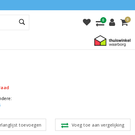
0
0
raad
ndere:
s
rlanglijst toevoegen
Voeg toe aan vergelijking