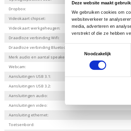
Deze website maakt gebruik
Dropbox:
We gebruiken cookies om cont
Videokaart chipset:
websiteverkeer te analyseren
media, adverteren en analys
Videokaart werkgeheugen:
verstrekt of die ze hebben v
Draadloze verbinding Wifi:
Toestemmingsselectie
Draadloze verbinding Bluetooth:
Noodzakelijk
Merk audio en aantal speakers:
Webcam:
Aansluitingen USB 3.1:
Aansluitingen USB 3.2:
Aansluitingen audio:
Aansluitingen video:
Aansluiting ethernet:
Toetsenbord: