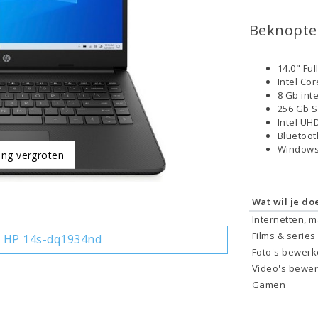
Beknopte 
14.0" Fu
Intel Co
8 Gb int
256 Gb 
Intel UH
Bluetoo
Windows
ing vergroten
Wat wil je do
Internetten, 
Films & series
 HP 14s-dq1934nd
Foto's bewer
Video's bewe
Gamen