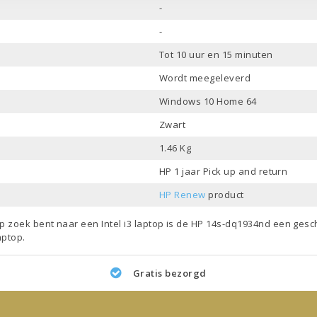
-
-
Tot 10 uur en 15 minuten
Wordt meegeleverd
Windows 10 Home 64
Zwart
1.46 Kg
HP 1 jaar Pick up and return
HP Renew
product
 op zoek bent naar een
Intel i3 laptop
is de HP 14s-dq1934nd een gesch
aptop
.
Gratis bezorgd