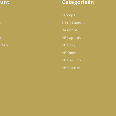
ount
Categorieën
Laptops
gen
2-in-1 Laptops
Desktops
t
HP Laptops
ucten
HP Envy
HP Omen
HP Pavilion
HP Spectre