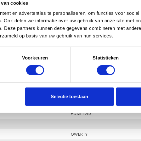
 van cookies
Ja
ent en advertenties te personaliseren, om functies voor social
Intel UHD Graphics
. Ook delen we informatie over uw gebruik van onze site met on
e. Deze partners kunnen deze gegevens combineren met andere i
-
erzameld op basis van uw gebruik van hun services.
Ja
Ja
Voorkeuren
Statistieken
HP Audio, 2 luidsprekers
Ja
3
-
Selectie toestaan
Hoofdtelefoon / Microfoon combo
HDMI 1.4b
-
QWERTY