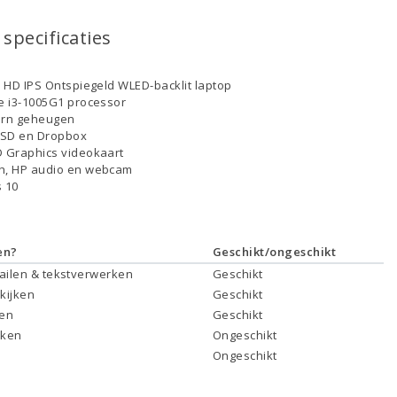
specificaties
ll HD IPS Ontspiegeld WLED-backlit laptop
re i3-1005G1 processor
ern geheugen
SSD en Dropbox
D Graphics videokaart
th, HP audio en webcam
 10
en?
Geschikt/ongeschikt
mailen & tekstverwerken
Geschikt
 kijken
Geschikt
ken
Geschikt
rken
Ongeschikt
Ongeschikt