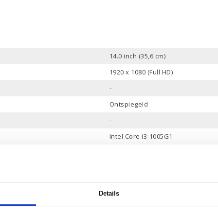
14.0 inch (35,6 cm)
1920 x 1080 (Full HD)
-
Ontspiegeld
-
Intel Core i3-1005G1
4
2
1.2 tot 3.4 GHz
Details
8 Gb
256 Gb PCle NVMe