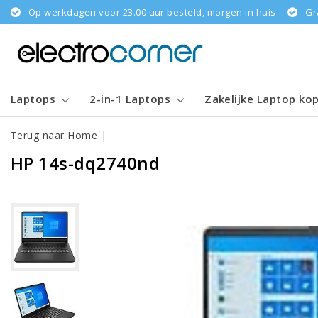
Op werkdagen voor 23.00 uur besteld, morgen in huis
Gr
Laptops
2-in-1 Laptops
Zakelijke Laptop ko
Terug naar Home
|
HP 14s-dq2740nd