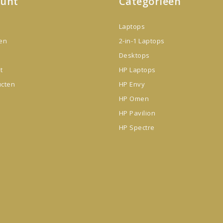
ount
Categorieën
Laptops
gen
2-in-1 Laptops
Desktops
t
HP Laptops
ucten
HP Envy
HP Omen
HP Pavilion
HP Spectre