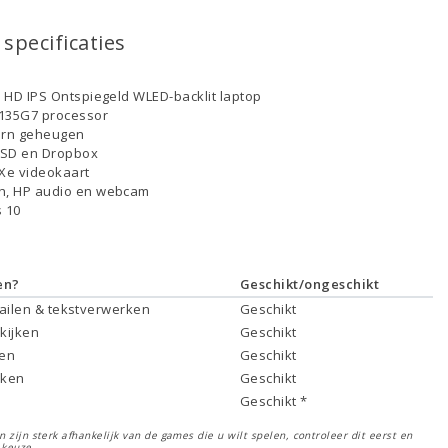
specificaties
ll HD IPS Ontspiegeld WLED-backlit laptop
-1135G7 processor
ern geheugen
SSD en Dropbox
s Xe videokaart
th, HP audio en webcam
 10
en?
Geschikt/ongeschikt
mailen & tekstverwerken
Geschikt
 kijken
Geschikt
ken
Geschikt
rken
Geschikt
Geschikt *
 zijn sterk afhankelijk van de games die u wilt spelen, controleer dit eerst en
 keuze.