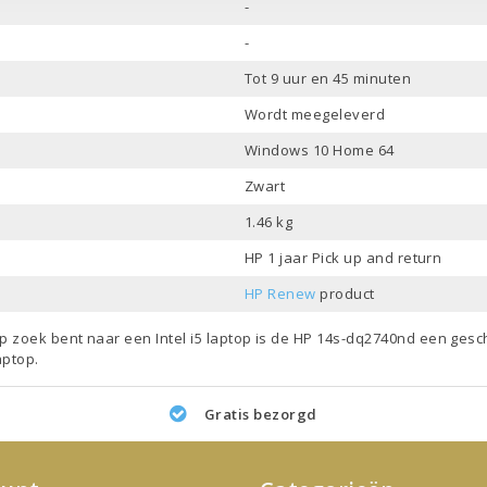
-
-
Tot 9 uur en 45 minuten
Wordt meegeleverd
Windows 10 Home 64
Zwart
1.46 kg
HP 1 jaar Pick up and return
HP Renew
product
 op zoek bent naar een
Intel i5 laptop
is de HP 14s-dq2740nd een gesch
aptop
.
Gratis bezorgd