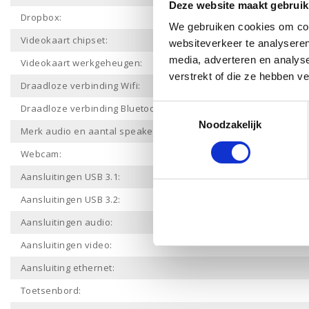
Deze website maakt gebruik
Dropbox:
We gebruiken cookies om cont
Videokaart chipset:
websiteverkeer te analyseren
media, adverteren en analys
Videokaart werkgeheugen:
verstrekt of die ze hebben v
Draadloze verbinding Wifi:
Draadloze verbinding Bluetooth:
Toestemmingsselectie
Noodzakelijk
Merk audio en aantal speakers:
Webcam:
Aansluitingen USB 3.1:
Aansluitingen USB 3.2:
Aansluitingen audio:
Aansluitingen video:
Aansluiting ethernet:
Toetsenbord: