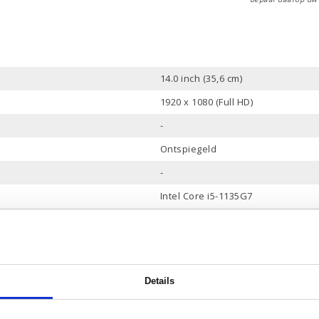
14.0 inch (35,6 cm)
1920 x 1080 (Full HD)
-
Ontspiegeld
-
Intel Core i5-1135G7
8 Mb
4
Tot 4.2 Ghz
Details
8 Gb
512 Gb PCle NVMe