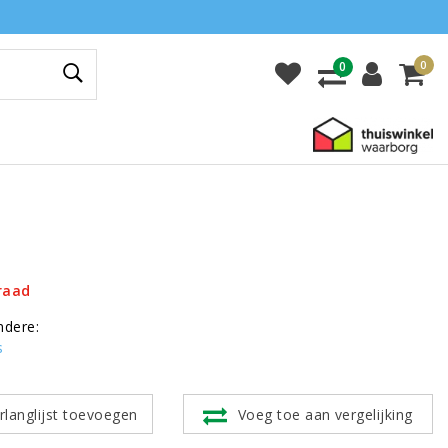
0
0
raad
ndere:
s
rlanglijst toevoegen
Voeg toe aan vergelijking