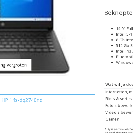
Beknopte 
14.0" Fu
Intel i5
8 Gb int
512 Gb 
Intel Iri
Bluetoo
Windows
ing vergroten
Wat wil je do
Internetten, 
Films & series
 HP 14s-dq2740nd
Foto's bewer
Video's bewe
Gamen
* Systeemvereisten
bepaal daarop uw