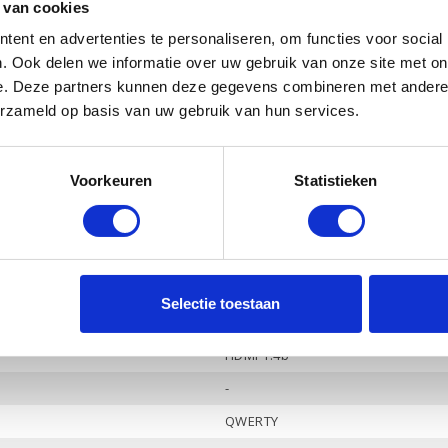
 van cookies
Ja
ent en advertenties te personaliseren, om functies voor social
Intel Iris Xe
. Ook delen we informatie over uw gebruik van onze site met on
e. Deze partners kunnen deze gegevens combineren met andere i
-
erzameld op basis van uw gebruik van hun services.
Ja
Ja
Voorkeuren
Statistieken
HP Audio, 2 luidsprekers
Ja
3
-
Selectie toestaan
Hoofdtelefoon / Microfoon combo
HDMI 1.4b
-
QWERTY