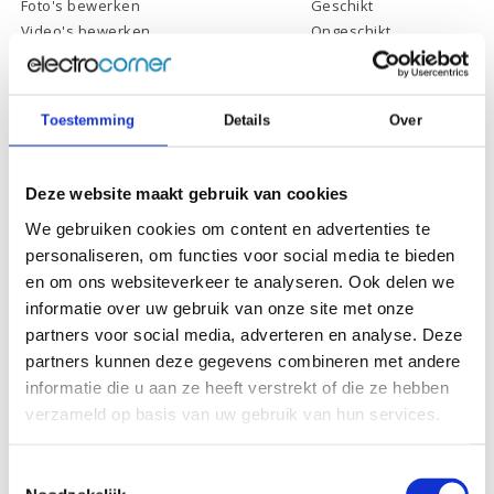
Foto's bewerken
Geschikt
Video's bewerken
Ongeschikt
Gamen
Ongeschikt
Toestemming
Details
Over
Specificaties
Deze website maakt gebruik van cookies
We gebruiken cookies om content en advertenties te
Schermdiagonaal:
15.6 inch (39,6 cm)
personaliseren, om functies voor social media te bieden
Scherm resolutie:
1920 x 1080 (Full HD)
en om ons websiteverkeer te analyseren. Ook delen we
informatie over uw gebruik van onze site met onze
Touchscreen:
-
partners voor social media, adverteren en analyse. Deze
Scherm reflectie:
Ontspiegeld
partners kunnen deze gegevens combineren met andere
Scherm omklapbaar:
-
informatie die u aan ze heeft verstrekt of die ze hebben
verzameld op basis van uw gebruik van hun services.
Processor:
AMD A9-9425 dual-core
Processor
1 Mb
Toestemmingsselectie
cachegeheugen: