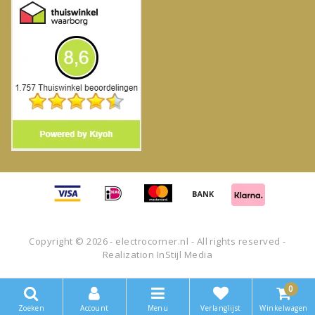
Copyright © 2026 - electrocorner.nl - All rights reserved -
Realization
InStijl Media
0
Zoeken
Account
Menu
Verlanglijst
Winkelwagen