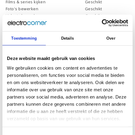
Films & series kijken
Geschikt
Foto's bewerken
Geschikt
Video's bewerken
Geschikt
Gamen
Geschikt *
* Systeemvereisten zijn sterk afhankelijk van de games die u wilt spelen,
controleer dit eerst en bepaal daarop uw keuze.
Toestemming
Details
Over
Deze website maakt gebruik van cookies
Specificaties
We gebruiken cookies om content en advertenties te
personaliseren, om functies voor social media te bieden
Schermdiagonaal:
15.6 inch (39,6 cm)
en om ons websiteverkeer te analyseren. Ook delen we
Scherm resolutie:
1920 x 1080 (Full HD)
informatie over uw gebruik van onze site met onze
Touchscreen:
-
partners voor social media, adverteren en analyse. Deze
partners kunnen deze gegevens combineren met andere
Scherm reflectie:
Ontspiegeld
informatie die u aan ze heeft verstrekt of die ze hebben
Scherm omklapbaar:
-
verzameld op basis van uw gebruik van hun services.
Processor:
Intel Core i5-10210U
Toestemmingsselectie