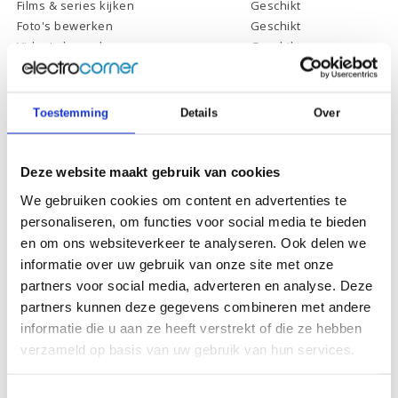
Films & series kijken
Geschikt
Foto's bewerken
Geschikt
Video's bewerken
Geschikt
Gamen
Geschikt *
* Systeemvereisten zijn sterk afhankelijk van de games die u wilt spelen,
controleer dit eerst en bepaal daarop uw keuze.
Toestemming
Details
Over
Deze website maakt gebruik van cookies
Specificaties
We gebruiken cookies om content en advertenties te
personaliseren, om functies voor social media te bieden
Schermdiagonaal:
15.6 inch (39,6 cm)
en om ons websiteverkeer te analyseren. Ook delen we
Scherm resolutie:
1920 x 1080 (Full HD)
informatie over uw gebruik van onze site met onze
Touchscreen:
-
partners voor social media, adverteren en analyse. Deze
partners kunnen deze gegevens combineren met andere
Scherm reflectie:
Ontspiegeld
informatie die u aan ze heeft verstrekt of die ze hebben
Scherm omklapbaar:
-
verzameld op basis van uw gebruik van hun services.
Processor:
Intel Core i5-10210U
Toestemmingsselectie