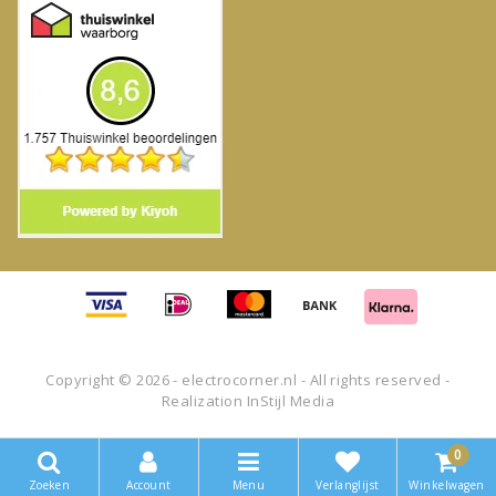
Copyright © 2026 - electrocorner.nl - All rights reserved -
Realization
InStijl Media
0
Zoeken
Account
Menu
Verlanglijst
Winkelwagen