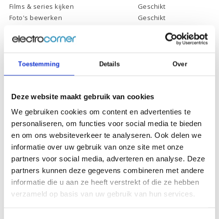
Films & series kijken
Geschikt
Foto's bewerken
Geschikt
Video's bewerken
Geschikt
Gamen
Geschikt *
* Systeemvereisten zijn sterk afhankelijk van de games die u wilt spelen,
controleer dit eerst en bepaal daarop uw keuze.
Toestemming
Details
Over
Deze website maakt gebruik van cookies
Specificaties
We gebruiken cookies om content en advertenties te
personaliseren, om functies voor social media te bieden
Schermdiagonaal:
15.6 inch (39,6 cm)
en om ons websiteverkeer te analyseren. Ook delen we
Scherm resolutie:
1920 x 1080 (Full HD)
informatie over uw gebruik van onze site met onze
partners voor social media, adverteren en analyse. Deze
Touchscreen:
-
partners kunnen deze gegevens combineren met andere
Scherm reflectie:
Ontspiegeld
informatie die u aan ze heeft verstrekt of die ze hebben
Scherm omklapbaar:
-
verzameld op basis van uw gebruik van hun services.
Processor:
Intel Core i7-1355U