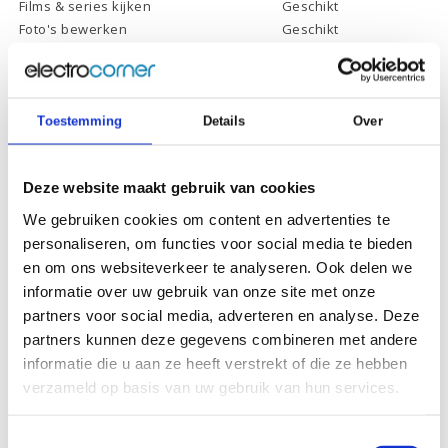
Films & series kijken
Geschikt
Foto's bewerken
Geschikt
Video's bewerken
Ongeschikt
Gamen
Ongeschikt
Toestemming
Details
Over
Specificaties
Deze website maakt gebruik van cookies
We gebruiken cookies om content en advertenties te
Schermdiagonaal:
15.6 inch (39,6 cm)
personaliseren, om functies voor social media te bieden
en om ons websiteverkeer te analyseren. Ook delen we
Scherm resolutie:
1920 x 1080 (Full HD)
informatie over uw gebruik van onze site met onze
Touchscreen:
-
partners voor social media, adverteren en analyse. Deze
partners kunnen deze gegevens combineren met andere
Scherm reflectie:
Ontspiegeld
informatie die u aan ze heeft verstrekt of die ze hebben
Scherm omklapbaar:
-
verzameld op basis van uw gebruik van hun services.
Processor:
AMD Ryzen 3 3250U
Processor
Toestemmingsselectie
1 Mb