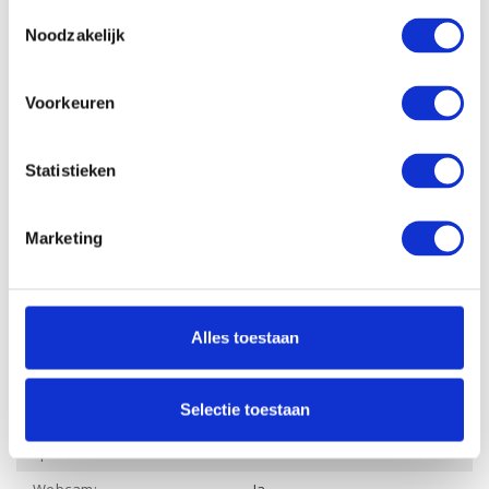
cachegeheugen:
Toestemmingsselectie
Noodzakelijk
Processor kernen:
2
Processor kloksnelheid:
2.3 tot 3.2 GHz
Voorkeuren
Werkgeheugen:
8 Gb
Opslagcapactiteit SSD:
128 Gb M2
Statistieken
Dropbox:
Ja
Videokaart chipset:
AMD Radeon
Marketing
Videokaart
-
werkgeheugen:
Draadloze verbinding
Ja
Alles toestaan
Wifi:
Draadloze verbinding
Ja
Bluetooth:
Selectie toestaan
Merk audio en aantal
HP Audio, 2 luidsprekers
speakers: