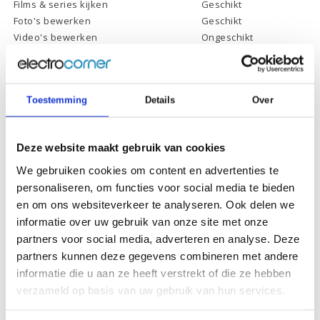
Films & series kijken
Geschikt
Foto's bewerken
Geschikt
Video's bewerken
Ongeschikt
Gamen
Ongeschikt
Toestemming
Details
Over
Specificaties
Deze website maakt gebruik van cookies
We gebruiken cookies om content en advertenties te
Schermdiagonaal:
15.6 inch (39,6 cm)
personaliseren, om functies voor social media te bieden
Scherm resolutie:
1920 x 1080 (Full HD)
en om ons websiteverkeer te analyseren. Ook delen we
Touchscreen:
-
informatie over uw gebruik van onze site met onze
partners voor social media, adverteren en analyse. Deze
Scherm reflectie:
Ontspiegeld
partners kunnen deze gegevens combineren met andere
Scherm omklapbaar:
-
informatie die u aan ze heeft verstrekt of die ze hebben
Processor:
AMD Athlon Silver 3050U
verzameld op basis van uw gebruik van hun services.
Processor
1 Mb