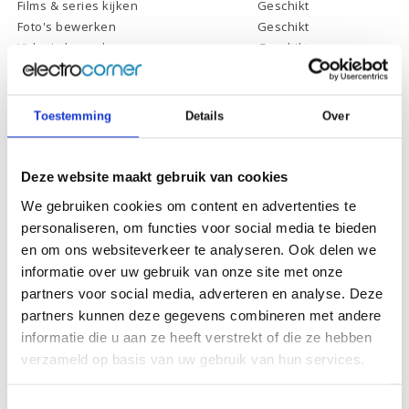
Films & series kijken
Geschikt
Foto's bewerken
Geschikt
Video's bewerken
Geschikt
Gamen
Geschikt *
* Systeemvereisten zijn sterk afhankelijk van de games die u wilt spelen,
controleer dit eerst en bepaal daarop uw keuze.
Toestemming
Details
Over
Deze website maakt gebruik van cookies
Specificaties
We gebruiken cookies om content en advertenties te
personaliseren, om functies voor social media te bieden
Schermdiagonaal:
15.6 inch (39,6 cm)
en om ons websiteverkeer te analyseren. Ook delen we
Scherm resolutie:
1920 x 1080 (Full HD)
informatie over uw gebruik van onze site met onze
Touchscreen:
-
partners voor social media, adverteren en analyse. Deze
partners kunnen deze gegevens combineren met andere
Scherm reflectie:
Ontspiegeld
informatie die u aan ze heeft verstrekt of die ze hebben
Scherm omklapbaar:
-
verzameld op basis van uw gebruik van hun services.
Processor:
AMD Ryzen 5 5500U
Toestemmingsselectie