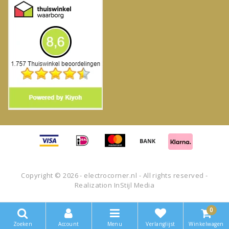
Copyright © 2026 - electrocorner.nl - All rights reserved -
Realization
InStijl Media
0
Zoeken
Account
Menu
Verlanglijst
Winkelwagen