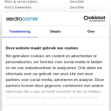
Films & series kijken
Geschikt
Foto's bewerken
Geschikt
Video's bewerken
Geschikt
Gamen
Geschikt *
* Systeemvereisten zijn sterk afhankelijk van de games die u wilt spelen,
controleer dit eerst en bepaal daarop uw keuze.
Toestemming
Details
Over
Deze website maakt gebruik van cookies
Specificaties
We gebruiken cookies om content en advertenties te
personaliseren, om functies voor social media te bieden
Schermdiagonaal:
15.6 inch (39,6 cm)
en om ons websiteverkeer te analyseren. Ook delen we
Scherm resolutie:
1920 x 1080 (Full HD)
informatie over uw gebruik van onze site met onze
Touchscreen:
-
partners voor social media, adverteren en analyse. Deze
partners kunnen deze gegevens combineren met andere
Scherm reflectie:
Ontspiegeld
informatie die u aan ze heeft verstrekt of die ze hebben
Scherm omklapbaar:
-
verzameld op basis van uw gebruik van hun services.
Processor:
AMD Ryzen 5 5500U
Toestemmingsselectie