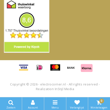
Copyright © 2026 - electrocorner.nl - All rights reserved -
Realization
InStijl Media
0
Zoeken
Account
Menu
Verlanglijst
Winkelwagen