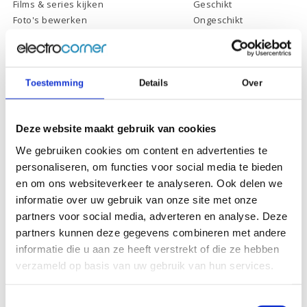
Films & series kijken
Geschikt
Foto's bewerken
Ongeschikt
Video's bewerken
Ongeschikt
Gamen
Ongeschikt
Toestemming
Details
Over
Specificaties
Deze website maakt gebruik van cookies
We gebruiken cookies om content en advertenties te
Schermdiagonaal:
15.6 inch (39,6 cm)
personaliseren, om functies voor social media te bieden
en om ons websiteverkeer te analyseren. Ook delen we
Scherm resolutie:
1920 x 1080 (Full HD)
informatie over uw gebruik van onze site met onze
Touchscreen:
-
partners voor social media, adverteren en analyse. Deze
partners kunnen deze gegevens combineren met andere
Scherm reflectie:
Ontspiegeld
informatie die u aan ze heeft verstrekt of die ze hebben
Scherm omklapbaar:
-
verzameld op basis van uw gebruik van hun services.
Processor:
Intel Celeron N4120
Processor
Toestemmingsselectie
4 Mb