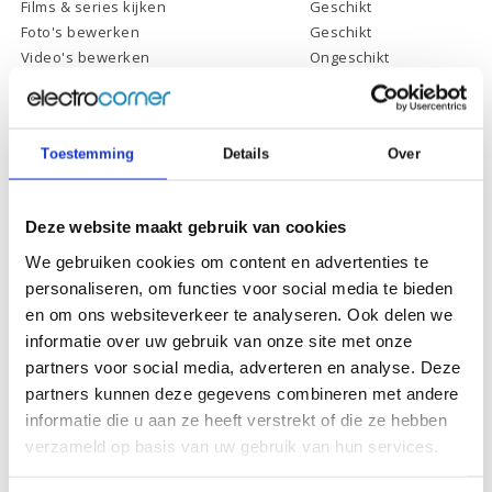
Films & series kijken
Geschikt
Foto's bewerken
Geschikt
Video's bewerken
Ongeschikt
Gamen
Ongeschikt
Toestemming
Details
Over
Specificaties
Deze website maakt gebruik van cookies
We gebruiken cookies om content en advertenties te
Schermdiagonaal:
15.6 inch (39,6 cm)
personaliseren, om functies voor social media te bieden
Scherm resolutie:
1920 x 1080 (Full HD)
en om ons websiteverkeer te analyseren. Ook delen we
Touchscreen:
-
informatie over uw gebruik van onze site met onze
partners voor social media, adverteren en analyse. Deze
Scherm reflectie:
Ontspiegeld
partners kunnen deze gegevens combineren met andere
Scherm omklapbaar:
-
informatie die u aan ze heeft verstrekt of die ze hebben
Processor:
Intel Core i3-1115G4
verzameld op basis van uw gebruik van hun services.
Processor
6 Mb