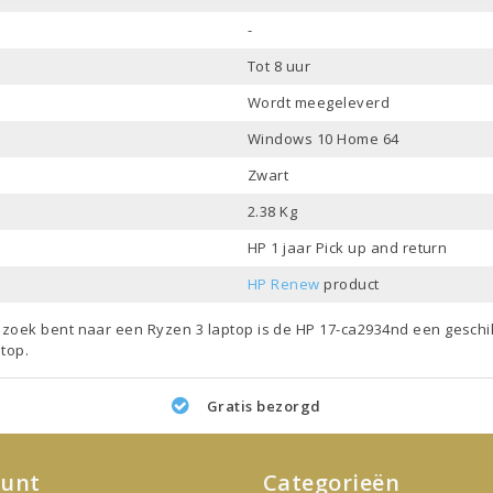
-
Tot 8 uur
Wordt meegeleverd
Windows 10 Home 64
Zwart
2.38 Kg
HP 1 jaar Pick up and return
HP Renew
product
p zoek bent naar een
Ryzen 3 laptop
is de HP 17-ca2934nd een geschi
ptop
.
Gratis bezorgd
ount
Categorieën