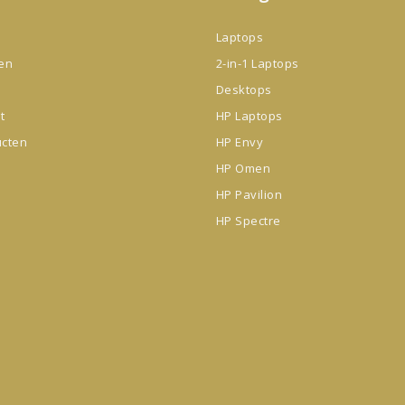
Laptops
gen
2-in-1 Laptops
Desktops
t
HP Laptops
ucten
HP Envy
HP Omen
HP Pavilion
HP Spectre