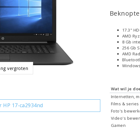
Beknopte 
17.3" HD
AMD Ryz
8 Gb int
256 Gb 
AMD Rad
Bluetoo
Windows
ing vergroten
Wat wil je do
Internetten, 
Films & series
r HP 17-ca2934nd
Foto's bewer
Video's bewe
Gamen