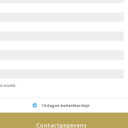
kt model.
14 dagen bedenktermijn
Contactgegevens