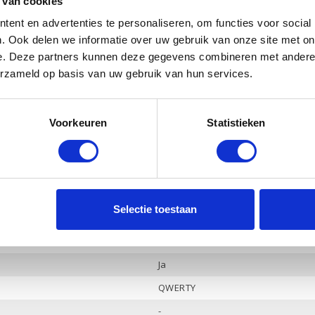
 van cookies
Ja
ent en advertenties te personaliseren, om functies voor social
AMD Radeon
. Ook delen we informatie over uw gebruik van onze site met on
-
e. Deze partners kunnen deze gegevens combineren met andere i
erzameld op basis van uw gebruik van hun services.
Ja
Ja
Voorkeuren
Statistieken
HP Audio, 2 luidsprekers
Ja
2
-
Selectie toestaan
Hoofdtelefoon / Microfoon combo
HDMI 1.4b
Ja
QWERTY
-