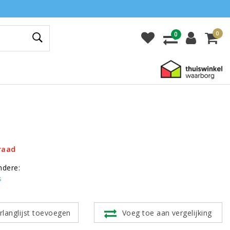
0
0
raad
ndere:
s
rlanglijst toevoegen
Voeg toe aan vergelijking