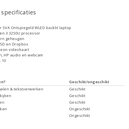
specificaties
+ SVA Ontspiegeld WLED backlit laptop
en 3 3250U processor
ern geheugen
SSD en Dropbox
eon videokaart
th, HP audio en webcam
 10
en?
Geschikt/ongeschikt
mailen & tekstverwerken
Geschikt
 kijken
Geschikt
ken
Geschikt
rken
Ongeschikt
Ongeschikt