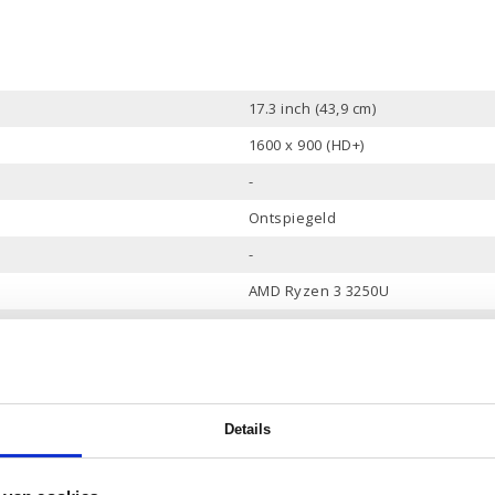
17.3 inch (43,9 cm)
1600 x 900 (HD+)
-
Ontspiegeld
-
AMD Ryzen 3 3250U
1 Mb
2
2.6 tot 3.5 GHz
Details
8 Gb
256 Gb PCle NVMe