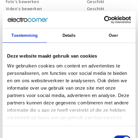
Foto's bewerken
Geschikt
Video's bewerken
Geschikt
Gamen
Geschikt *
* Systeemvereisten zijn sterk afhankelijk van de games die u wilt spelen,
controleer dit eerst en bepaal daarop uw keuze.
Toestemming
Details
Over
Specificaties
Deze website maakt gebruik van cookies
We gebruiken cookies om content en advertenties te
Schermdiagonaal:
17.3 inch (43,9 cm)
personaliseren, om functies voor social media te bieden
en om ons websiteverkeer te analyseren. Ook delen we
Scherm resolutie:
1920 x 1080 (Full HD)
informatie over uw gebruik van onze site met onze
Touchscreen:
-
partners voor social media, adverteren en analyse. Deze
Scherm reflectie:
Ontspiegeld
partners kunnen deze gegevens combineren met andere
informatie die u aan ze heeft verstrekt of die ze hebben
Scherm omklapbaar:
-
verzameld op basis van uw gebruik van hun services.
Processor:
Intel Core i5-1155G7
Processor
8 Mb
Toestemmingsselectie
cachegeheugen: