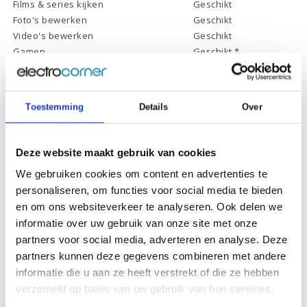
Films & series kijken
Geschikt
Foto's bewerken
Geschikt
Video's bewerken
Geschikt
Gamen
Geschikt *
* Systeemvereisten zijn sterk afhankelijk van de games die u wilt spelen,
controleer dit eerst en bepaal daarop uw keuze.
Toestemming
Details
Over
Specificaties
Deze website maakt gebruik van cookies
Schermdiagonaal:
15.6 inch (39,6 cm)
We gebruiken cookies om content en advertenties te
personaliseren, om functies voor social media te bieden
Scherm resolutie:
1920 x 1080 (Full HD)
en om ons websiteverkeer te analyseren. Ook delen we
Touchscreen:
-
informatie over uw gebruik van onze site met onze
partners voor social media, adverteren en analyse. Deze
Scherm reflectie:
Ontspiegeld
partners kunnen deze gegevens combineren met andere
Scherm omklapbaar:
-
informatie die u aan ze heeft verstrekt of die ze hebben
Processor:
Intel Core i5-1335U
verzameld op basis van uw gebruik van hun services.