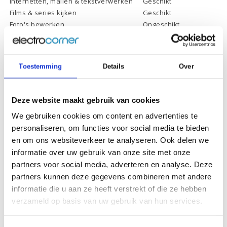
Internetten, mailen & tekstverwerken
Geschikt
Films & series kijken
Geschikt
Foto's bewerken
Ongeschikt
Video's bewerken
Ongeschikt
Gamen
Ongeschikt
Toestemming
Details
Over
Deze website maakt gebruik van cookies
Specificaties
We gebruiken cookies om content en advertenties te
personaliseren, om functies voor social media te bieden
Schermdiagonaal:
14.0 inch (35,6 cm)
en om ons websiteverkeer te analyseren. Ook delen we
Scherm resolutie:
1366 x 768 (HD)
informatie over uw gebruik van onze site met onze
partners voor social media, adverteren en analyse. Deze
Touchscreen:
-
partners kunnen deze gegevens combineren met andere
Scherm reflectie:
Ontspiegeld
informatie die u aan ze heeft verstrekt of die ze hebben
Scherm omklapbaar:
-
verzameld op basis van uw gebruik van hun services.
Processor:
Intel Celeron N4020