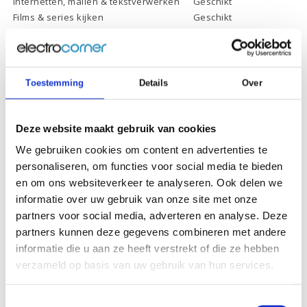
Internetten, mailen & tekstverwerken
Geschikt
Films & series kijken
Geschikt
Foto's bewerken
Ongeschikt
Video's bewerken
Ongeschikt
Gamen
Ongeschikt
Toestemming
Details
Over
Specificaties
Deze website maakt gebruik van cookies
We gebruiken cookies om content en advertenties te
Schermdiagonaal:
14.0 inch (35,6 cm)
personaliseren, om functies voor social media te bieden
en om ons websiteverkeer te analyseren. Ook delen we
Scherm resolutie:
1920 x 1080 (Full HD)
informatie over uw gebruik van onze site met onze
Touchscreen:
-
partners voor social media, adverteren en analyse. Deze
Scherm reflectie:
Ontspiegeld
partners kunnen deze gegevens combineren met andere
informatie die u aan ze heeft verstrekt of die ze hebben
Scherm omklapbaar:
-
verzameld op basis van uw gebruik van hun services.
Processor:
Intel Celeron N4020
Processor
Toestemmingsselectie
4 Mb