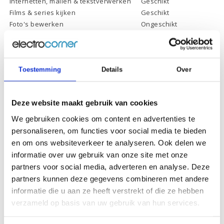
Internetten, mailen & tekstverwerken
Geschikt
Films & series kijken
Geschikt
Foto's bewerken
Ongeschikt
Video's bewerken
Ongeschikt
Gamen
Ongeschikt
Toestemming
Details
Over
Deze website maakt gebruik van cookies
Specificaties
We gebruiken cookies om content en advertenties te
personaliseren, om functies voor social media te bieden
Schermdiagonaal:
15.6 inch (39,6 cm)
en om ons websiteverkeer te analyseren. Ook delen we
informatie over uw gebruik van onze site met onze
Scherm resolutie:
1920 x 1080 (Full HD)
partners voor social media, adverteren en analyse. Deze
Touchscreen:
-
partners kunnen deze gegevens combineren met andere
Scherm reflectie:
Ontspiegeld
informatie die u aan ze heeft verstrekt of die ze hebben
verzameld op basis van uw gebruik van hun services.
Scherm omklapbaar:
-
Processor:
Intel Celeron N4500