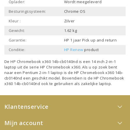
Oplader:
Wordt meegeleverd
Besturingssysteem:
Chrome OS
Kleur :
Zilver
Gewicht:
1.62 kg
Garantie:
HP 1 jaar Pick up and return
Conditie:
HP Renew
product
De HP Chromebook x360 14b-cb0140nd is een
14 inch 2-in-1
laptop
uit de serie
HP Chromebook x360
. Als u op zoek bent
naar een
Pentium 2-in-1 laptop
is de HP Chromebook x360 14b-
cb0140nd een geschikt model. Bovendien is de HP Chromebook
x360 14b-cb0140nd ook te gebruiken als
zakelijke laptop
.
Klantenservice
Mijn account