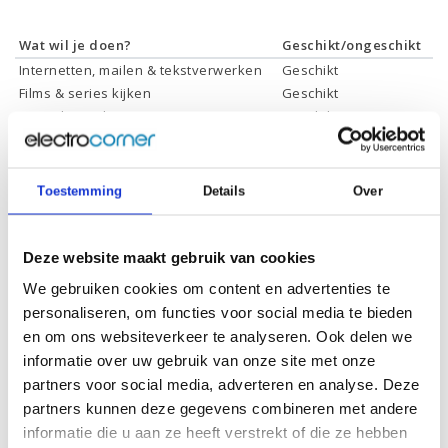
Wat wil je doen?
Geschikt/ongeschikt
Internetten, mailen & tekstverwerken
Geschikt
Films & series kijken
Geschikt
Foto's bewerken
Geschikt
Video's bewerken
Ongeschikt
Gamen
Ongeschikt
Toestemming
Details
Over
Specificaties
Deze website maakt gebruik van cookies
We gebruiken cookies om content en advertenties te
Schermdiagonaal:
14.0 inch (35,6 cm)
personaliseren, om functies voor social media te bieden
en om ons websiteverkeer te analyseren. Ook delen we
Scherm resolutie:
1920 x 1080 (Full HD)
informatie over uw gebruik van onze site met onze
Touchscreen:
Ja
partners voor social media, adverteren en analyse. Deze
Scherm reflectie:
Niet ontspiegeld
partners kunnen deze gegevens combineren met andere
informatie die u aan ze heeft verstrekt of die ze hebben
Ja (eenvoudig 360° draaien