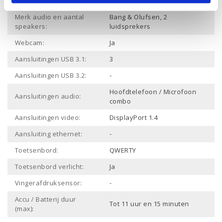
Bluetooth:
Merk audio en aantal
Bang & Olufsen, 2
speakers:
luidsprekers
Webcam:
Ja
Aansluitingen USB 3.1:
3
Aansluitingen USB 3.2:
-
Hoofdtelefoon / Microfoon
Aansluitingen audio:
combo
Aansluitingen video:
DisplayPort 1.4
Aansluiting ethernet:
-
Toetsenbord:
QWERTY
Toetsenbord verlicht:
Ja
Vingerafdruksensor:
-
Accu / Batterij duur
Tot 11 uur en 15 minuten
(max):