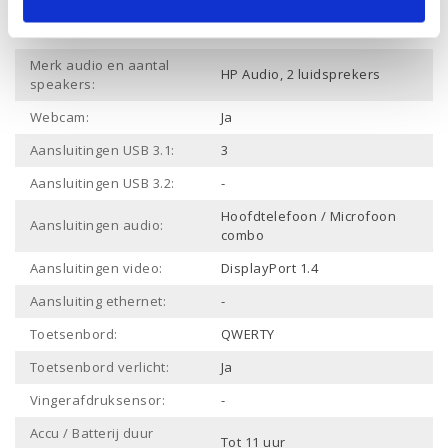
Draadloze verbinding
Ja
Bluetooth:
Merk audio en aantal
HP Audio, 2 luidsprekers
speakers:
Webcam:
Ja
Aansluitingen USB 3.1:
3
Aansluitingen USB 3.2:
-
Hoofdtelefoon / Microfoon
Aansluitingen audio:
combo
Aansluitingen video:
DisplayPort 1.4
Aansluiting ethernet:
-
Toetsenbord:
QWERTY
Toetsenbord verlicht:
Ja
Vingerafdruksensor:
-
Accu / Batterij duur
Tot 11 uur