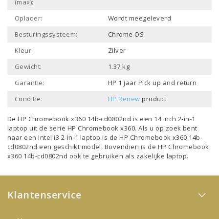
(max):
Oplader:
Wordt meegeleverd
Besturingssysteem:
Chrome OS
Kleur :
Zilver
Gewicht:
1.37 kg
Garantie:
HP 1 jaar Pick up and return
Conditie:
HP Renew
product
De HP Chromebook x360 14b-cd0802nd is een
14 inch 2-in-1
laptop
uit de serie
HP Chromebook x360
. Als u op zoek bent
naar een
Intel i3 2-in-1 laptop
is de HP Chromebook x360 14b-
cd0802nd een geschikt model. Bovendien is de HP Chromebook
x360 14b-cd0802nd ook te gebruiken als
zakelijke laptop
.
Klantenservice