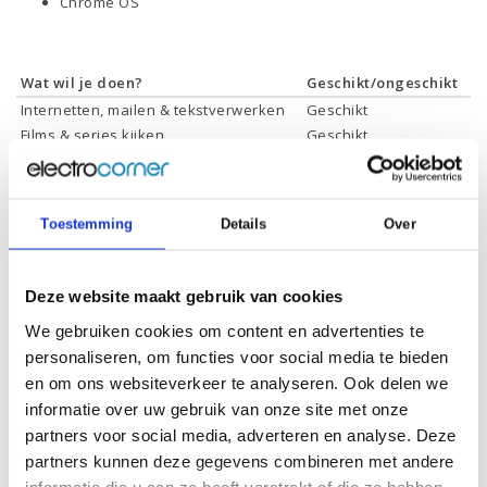
Chrome OS
Wat wil je doen?
Geschikt/ongeschikt
Internetten, mailen & tekstverwerken
Geschikt
Films & series kijken
Geschikt
Foto's bewerken
Geschikt
Video's bewerken
Ongeschikt
Gamen
Ongeschikt
Toestemming
Details
Over
Deze website maakt gebruik van cookies
Specificaties
We gebruiken cookies om content en advertenties te
personaliseren, om functies voor social media te bieden
Schermdiagonaal:
14.0 inch (35,6 cm)
en om ons websiteverkeer te analyseren. Ook delen we
Scherm resolutie:
1920 x 1080 (Full HD)
informatie over uw gebruik van onze site met onze
partners voor social media, adverteren en analyse. Deze
Touchscreen:
Ja
partners kunnen deze gegevens combineren met andere
Scherm reflectie:
Niet ontspiegeld
informatie die u aan ze heeft verstrekt of die ze hebben