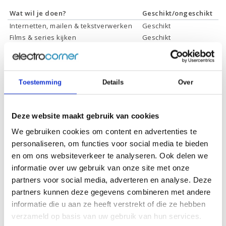
Wat wil je doen?
Geschikt/ongeschikt
Internetten, mailen & tekstverwerken
Geschikt
Films & series kijken
Geschikt
Foto's bewerken
Ongeschikt
Video's bewerken
Ongeschikt
Gamen
Ongeschikt
Toestemming
Details
Over
Deze website maakt gebruik van cookies
Specificaties
We gebruiken cookies om content en advertenties te
personaliseren, om functies voor social media te bieden
Schermdiagonaal:
14.0 inch (35,6 cm)
en om ons websiteverkeer te analyseren. Ook delen we
informatie over uw gebruik van onze site met onze
Scherm resolutie:
1920 x 1080 (Full HD)
partners voor social media, adverteren en analyse. Deze
Touchscreen:
-
partners kunnen deze gegevens combineren met andere
informatie die u aan ze heeft verstrekt of die ze hebben
Scherm reflectie:
Ontspiegeld
verzameld op basis van uw gebruik van hun services.
Scherm omklapbaar:
-