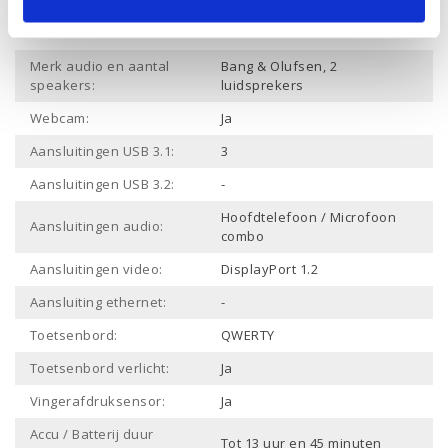
Draadloze verbinding
Ja
Bluetooth:
Merk audio en aantal
Bang & Olufsen, 2
speakers:
luidsprekers
Webcam:
Ja
Aansluitingen USB 3.1:
3
Aansluitingen USB 3.2:
-
Hoofdtelefoon / Microfoon
Aansluitingen audio:
combo
Aansluitingen video:
DisplayPort 1.2
Aansluiting ethernet:
-
Toetsenbord:
QWERTY
Toetsenbord verlicht:
Ja
Vingerafdruksensor:
Ja
Accu / Batterij duur
Tot 13 uur en 45 minuten