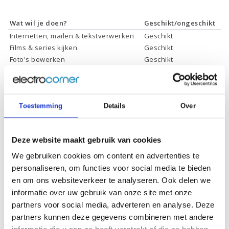
Wat wil je doen?
Geschikt/ongeschikt
Internetten, mailen & tekstverwerken
Geschikt
Films & series kijken
Geschikt
Foto's bewerken
Geschikt
Video's bewerken
Geschikt
Gamen
Geschikt *
* Systeemvereisten zijn sterk afhankelijk van de games die u wilt spelen,
Toestemming
Details
Over
controleer dit eerst en bepaal daarop uw keuze.
Deze website maakt gebruik van cookies
Specificaties
We gebruiken cookies om content en advertenties te
personaliseren, om functies voor social media te bieden
Schermdiagonaal:
14.0 inch (35,6 cm)
en om ons websiteverkeer te analyseren. Ook delen we
Scherm resolutie:
1920 x 1080 (Full HD)
informatie over uw gebruik van onze site met onze
partners voor social media, adverteren en analyse. Deze
Touchscreen:
Ja
partners kunnen deze gegevens combineren met andere
Scherm reflectie:
Niet ontspiegeld