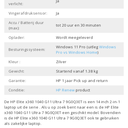
Ja
verlicht:
Vingerafdruksensor:
Ja
Accu / Batterij duur
tot 20 uur en 30 minuten
(max):
Oplader:
Wordt meegeleverd
Windows 11 Pro (uitleg
Windows
Besturingssysteem:
Pro vs Windows Home
)
Kleur :
Zilver
Gewicht:
Startend vanaf 1.38 kg
Garantie:
HP 1 jaar Pick up and return
Conditie:
HP Renew
product
De HP Elite x360 1040 G11 Ultra 7 9G0Q3ET is een
14 inch 2-in-1
laptop
uit de serie . Als u op zoek bent naar een is de HP Elite
x360 1040 G11 Ultra 7 9G0Q3ET een geschikt model. Bovendien
is de HP Elite x360 1040 G11 Ultra 7 9G0Q3ET ook te gebruiken
als
zakelijke laptop
.