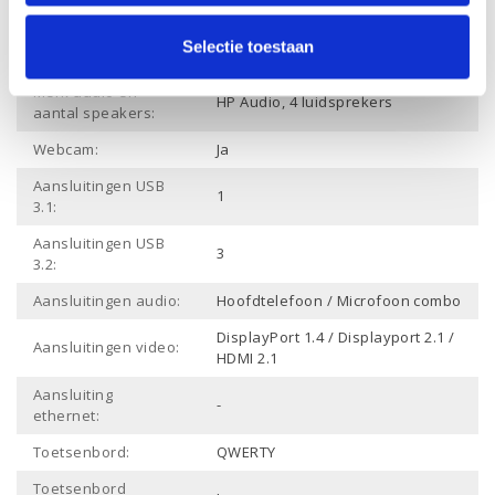
Draadloze
verbinding
Ja
Selectie toestaan
Bluetooth:
Merk audio en
HP Audio, 4 luidsprekers
aantal speakers:
Webcam:
Ja
Aansluitingen USB
1
3.1:
Aansluitingen USB
3
3.2:
Aansluitingen audio:
Hoofdtelefoon / Microfoon combo
DisplayPort 1.4 / Displayport 2.1 /
Aansluitingen video:
HDMI 2.1
Aansluiting
-
ethernet:
Toetsenbord:
QWERTY
Toetsenbord