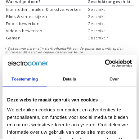
Wat wil je doen?
Geschikt/ongeschikt
Internetten, mailen & tekstverwerken
Geschikt
Films & series kijken
Geschikt
Foto's bewerken
Geschikt
Video's bewerken
Geschikt
Gamen
Geschikt *
* Systeemvereisten zijn sterk afhankelijk van de games die u wilt spelen,
controleer dit eerst en bepaal daarop uw keuze.
Specificaties
Toestemming
Details
Over
Schermdiagonaal:
14.0 inch (35,6 cm)
Deze website maakt gebruik van cookies
Scherm resolutie:
1920 x 1200 (WUXGA)
We gebruiken cookies om content en advertenties te
Touchscreen:
Ja
personaliseren, om functies voor social media te bieden
Scherm reflectie:
Ontspiegeld
en om ons websiteverkeer te analyseren. Ook delen we
informatie over uw gebruik van onze site met onze
Ja (eenvoudig 360° draaien naar
Scherm omklapbaar: