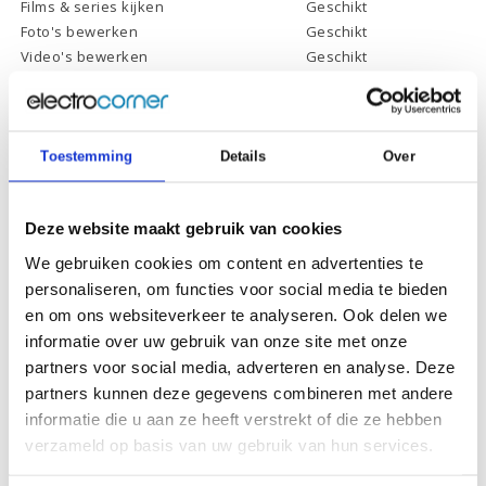
Films & series kijken
Geschikt
Foto's bewerken
Geschikt
Video's bewerken
Geschikt
Gamen
Geschikt *
* Systeemvereisten zijn sterk afhankelijk van de games die u wilt spelen,
controleer dit eerst en bepaal daarop uw keuze.
Toestemming
Details
Over
Specificaties
Deze website maakt gebruik van cookies
We gebruiken cookies om content en advertenties te
Schermdiagonaal:
17.3 inch (43,9 cm)
personaliseren, om functies voor social media te bieden
Scherm resolutie:
1920 x 1080 (Full HD)
en om ons websiteverkeer te analyseren. Ook delen we
informatie over uw gebruik van onze site met onze
Touchscreen:
-
partners voor social media, adverteren en analyse. Deze
Scherm reflectie:
Niet ontspiegeld
partners kunnen deze gegevens combineren met andere
Scherm omklapbaar:
-
informatie die u aan ze heeft verstrekt of die ze hebben
verzameld op basis van uw gebruik van hun services.
Processor:
Intel Core i5-1135G7