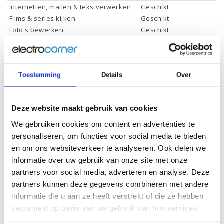
Internetten, mailen & tekstverwerken
Geschikt
Films & series kijken
Geschikt
Foto's bewerken
Geschikt
Video's bewerken
Geschikt
Gamen
Geschikt *
* Systeemvereisten zijn sterk afhankelijk van de games die u wilt spelen,
Toestemming
Details
Over
controleer dit eerst en bepaal daarop uw keuze.
Deze website maakt gebruik van cookies
Specificaties
We gebruiken cookies om content en advertenties te
personaliseren, om functies voor social media te bieden
Schermdiagonaal:
17.3 inch (43,9 cm)
en om ons websiteverkeer te analyseren. Ook delen we
Scherm resolutie:
1920 x 1080 (Full HD)
informatie over uw gebruik van onze site met onze
partners voor social media, adverteren en analyse. Deze
Touchscreen:
Ja
partners kunnen deze gegevens combineren met andere
Scherm reflectie:
Niet ontspiegeld
informatie die u aan ze heeft verstrekt of die ze hebben
Scherm omklapbaar:
-
verzameld op basis van uw gebruik van hun services.