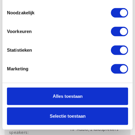
Processor:
Intel Core Ultra 7 155U
Toestemmingsselectie
Processor
12 Mb
Noodzakelijk
cachegeheugen:
Processor kernen:
12 Cores, 14 Threads
Voorkeuren
Processor kloksnelheid:
tot 4.8 GHz
Werkgeheugen:
32 Gb
Statistieken
Opslagcapactiteit SSD:
2 Tb PCle NVMe
Dropbox:
Ja
Marketing
Videokaart chipset:
NVIDIA GeForce RTX 3050
Videokaart
4 Gb
werkgeheugen:
Alles toestaan
Draadloze verbinding Wifi:
Ja
Draadloze verbinding
Ja
Selectie toestaan
Bluetooth:
Merk audio en aantal
HP Audio, 2 luidsprekers
speakers: