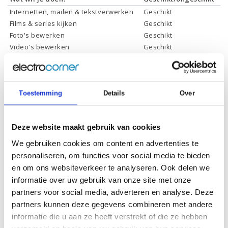
Internetten, mailen & tekstverwerken
Geschikt
Films & series kijken
Geschikt
Foto's bewerken
Geschikt
Video's bewerken
Geschikt
Gamen
Geschikt *
* Systeemvereisten zijn sterk afhankelijk van de games die u wilt spelen,
controleer dit eerst en bepaal daarop uw keuze.
Toestemming
Details
Over
Specificaties
Deze website maakt gebruik van cookies
We gebruiken cookies om content en advertenties te
Schermdiagonaal:
13.3 inch (33,8 cm)
personaliseren, om functies voor social media te bieden
Scherm resolutie:
1920 x 1080 (Full HD)
en om ons websiteverkeer te analyseren. Ook delen we
informatie over uw gebruik van onze site met onze
Touchscreen:
Ja
partners voor social media, adverteren en analyse. Deze
Scherm reflectie:
Niet ontspiegeld
partners kunnen deze gegevens combineren met andere
Ja (eenvoudig 360° draaien
informatie die u aan ze heeft verstrekt of die ze hebben
Scherm omklapbaar:
naar tablet)