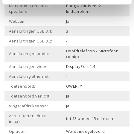
Merk audio en aantal
Bang & Olufsen, 2
speakers:
luidsprekers
Webcam:
Ja
Aansluitingen USB 3.1:
3
Aansluitingen USB 3.2:
-
Hoofdtelefoon / Microfoon
Aansluitingen audio:
combo
Aansluitingen video:
DisplayPort 1.4
Aansluiting ethernet:
-
Toetsenbord:
QWERTY
Toetsenbord verlicht:
Ja
Vingerafdruksensor:
Ja
Accu / Batterij duur
tot 13 uur en 15 minuten
(max):
Oplader:
Wordt meegeleverd