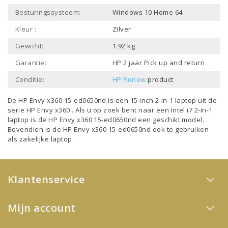
Besturingssysteem:
Windows 10 Home 64
Kleur :
Zilver
Gewicht:
1.92 kg
Garantie:
HP 2 jaar Pick up and return
Conditie:
HP Renew
product
De HP Envy x360 15-ed0650nd is een
15 inch 2-in-1 laptop
uit de
serie
HP Envy x360
. Als u op zoek bent naar een
Intel i7 2-in-1
laptop
is de HP Envy x360 15-ed0650nd een geschikt model.
Bovendien is de HP Envy x360 15-ed0650nd ook te gebruiken
als
zakelijke laptop
.
Klantenservice
Mijn account