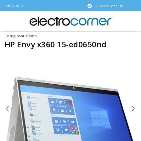
s
Gratis bezorgd
Terug naar Home
|
HP Envy x360 15-ed0650nd