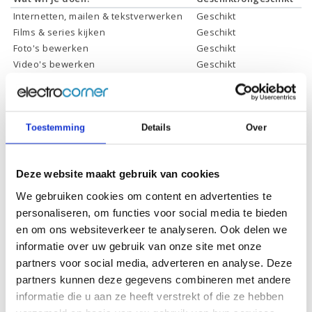
Internetten, mailen & tekstverwerken
Geschikt
Films & series kijken
Geschikt
Foto's bewerken
Geschikt
Video's bewerken
Geschikt
Gamen
Geschikt *
* Systeemvereisten zijn sterk afhankelijk van de games die u wilt spelen,
controleer dit eerst en bepaal daarop uw keuze.
Toestemming
Details
Over
Specificaties
Deze website maakt gebruik van cookies
We gebruiken cookies om content en advertenties te
Schermdiagonaal:
15.6 inch (39,6 cm)
personaliseren, om functies voor social media te bieden
Scherm resolutie:
1920 x 1080 (Full HD)
en om ons websiteverkeer te analyseren. Ook delen we
informatie over uw gebruik van onze site met onze
Touchscreen:
Ja
partners voor social media, adverteren en analyse. Deze
Scherm reflectie:
Niet ontspiegeld
partners kunnen deze gegevens combineren met andere
Ja (eenvoudig 360° draaien
informatie die u aan ze heeft verstrekt of die ze hebben
Scherm omklapbaar:
naar tablet)