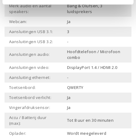
Merk audio en aantal
Bang & Olufsen, 3
speakers:
luidsprekers
Webcam:
Ja
Aansluitingen USB 3.1:
3
Aansluitingen USB 3.2:
-
Hoofdtelefoon / Microfoon
Aansluitingen audio:
combo
Aansluitingen video:
DisplayPort 1.4 / HDMI 2.0
Aansluiting ethernet:
-
Toetsenbord:
QWERTY
Toetsenbord verlicht:
Ja
Vingerafdruksensor:
Ja
Accu / Batterij duur
Tot 8 uur en 30 minuten
(max):
Oplader:
Wordt meegeleverd