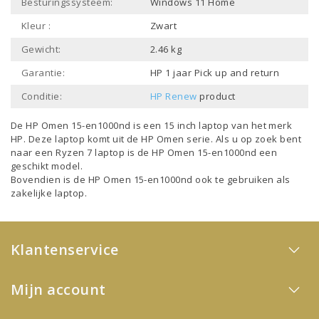
Besturingssysteem:
Windows 11 Home
Kleur :
Zwart
Gewicht:
2.46 kg
Garantie:
HP 1 jaar Pick up and return
Conditie:
HP Renew
product
De HP Omen 15-en1000nd is een
15 inch laptop
van het merk
HP
. Deze laptop komt uit de
HP Omen
serie. Als u op zoek bent
naar een
Ryzen 7 laptop
is de HP Omen 15-en1000nd een
geschikt model.
Bovendien is de HP Omen 15-en1000nd ook te gebruiken als
zakelijke laptop
.
Klantenservice
Mijn account