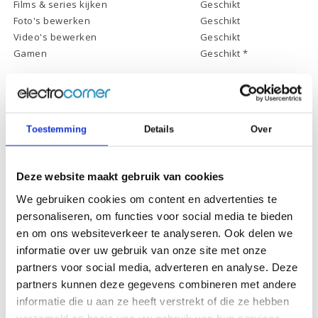
Films & series kijken
Geschikt
Foto's bewerken
Geschikt
Video's bewerken
Geschikt
Gamen
Geschikt *
* Systeemvereisten zijn sterk afhankelijk van de games die u wilt spelen,
controleer dit eerst en bepaal daarop uw keuze.
Toestemming
Details
Over
Specificaties
Deze website maakt gebruik van cookies
Schermdiagonaal:
15.6 inch (39,6 cm)
We gebruiken cookies om content en advertenties te
Scherm resolutie:
1920 x 1080 (Full HD)
personaliseren, om functies voor social media te bieden
Touchscreen:
-
en om ons websiteverkeer te analyseren. Ook delen we
Scherm reflectie:
Ontspiegeld
informatie over uw gebruik van onze site met onze
partners voor social media, adverteren en analyse. Deze
Scherm omklapbaar:
-
partners kunnen deze gegevens combineren met andere
Processor:
AMD Ryzen 7 5800H
informatie die u aan ze heeft verstrekt of die ze hebben
verzameld op basis van uw gebruik van hun services.