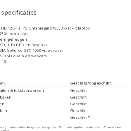
specificaties
ll HD 120-Hz IPS Ontspiegeld WLED-backlit laptop
-8750H processor
tern geheugen
SSD, 1 Tb HDD en Dropbox
DIA GeForce GTX 1060 videokaart
th, B&O audio en webcam
 10
en?
Geschikt/ongeschikt
mailen & tekstverwerken
Geschikt
 kijken
Geschikt
ken
Geschikt
rken
Geschikt
Geschikt *
 zijn sterk afhankelijk van de games die u wilt spelen, controleer dit eerst en
 keuze.