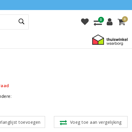
0
0
raad
ndere:
rlanglijst toevoegen
Voeg toe aan vergelijking