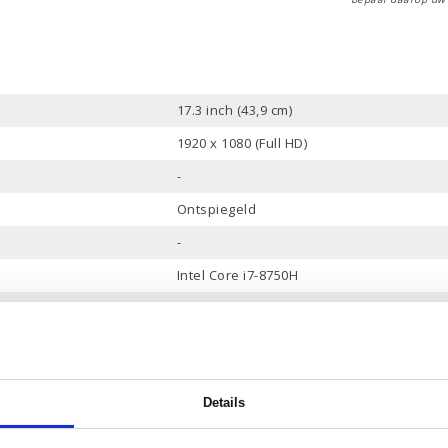
17.3 inch (43,9 cm)
1920 x 1080 (Full HD)
-
Ontspiegeld
-
Intel Core i7-8750H
9 Mb
6
2.2 tot 4.1 GHz
Details
16 Gb
256 Gb PCle NVMe