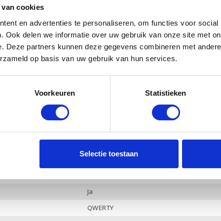
 van cookies
Ja
ent en advertenties te personaliseren, om functies voor social
NVIDIA GeForce GTX 1060
. Ook delen we informatie over uw gebruik van onze site met on
6 Gb
e. Deze partners kunnen deze gegevens combineren met andere i
erzameld op basis van uw gebruik van hun services.
Ja
Ja
Voorkeuren
Statistieken
Bang & Olufsen, 2 luidsprekers
Ja
3
-
Selectie toestaan
Hoofdtelefoon / Microfoon combo
DisplayPort 1.2 / Mini DisplayPort / HDMI
Ja
QWERTY