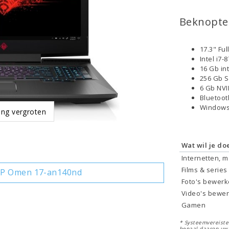
Beknopte 
17.3" Fu
Intel i7
16 Gb in
256 Gb 
6 Gb NVI
Bluetoo
Windows
ing vergroten
Wat wil je do
Internetten, 
Films & series
HP Omen 17-an140nd
Foto's bewer
Video's bewe
Gamen
* Systeemvereisten
bepaal daarop uw