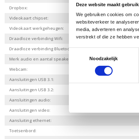
Deze website maakt gebruik
Dropbox:
We gebruiken cookies om cont
Videokaart chipset:
websiteverkeer te analyseren
Videokaart werkgeheugen:
media, adverteren en analys
verstrekt of die ze hebben v
Draadloze verbinding Wifi:
Draadloze verbinding Bluetooth:
Toestemmingsselectie
Noodzakelijk
Merk audio en aantal speakers:
Webcam:
Aansluitingen USB 3.1:
Aansluitingen USB 3.2:
Aansluitingen audio:
Aansluitingen video:
Aansluiting ethernet:
Toetsenbord: