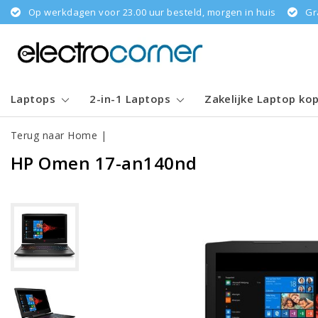
Op werkdagen voor 23.00 uur besteld, morgen in huis
Gr
Laptops
2-in-1 Laptops
Zakelijke Laptop ko
Terug naar Home
|
HP Omen 17-an140nd