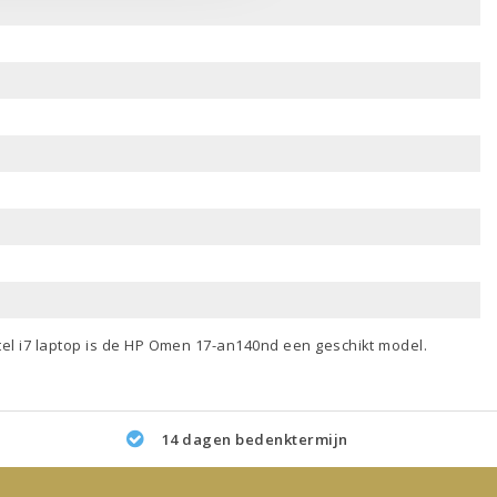
tel i7 laptop
is de HP Omen 17-an140nd een geschikt model.
14 dagen bedenktermijn