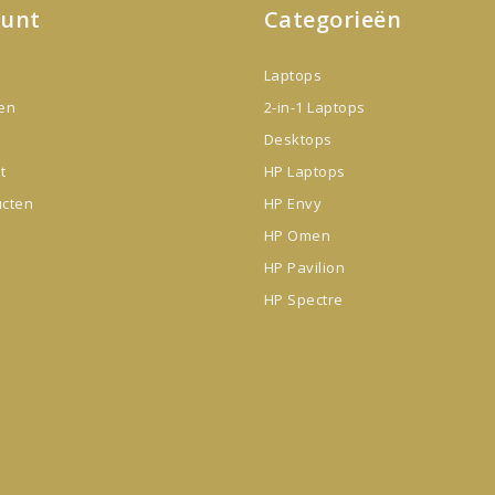
ount
Categorieën
Laptops
gen
2-in-1 Laptops
Desktops
t
HP Laptops
ucten
HP Envy
HP Omen
HP Pavilion
HP Spectre