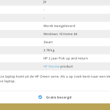
Ja
-
-
Wordt meegeleverd
Windows 10 Home 64
Zwart
3.78 kg
HP 2 jaar Pick up and return
HP Renew
product
eze laptop komt uit de
HP Omen
serie. Als u op zoek bent naar een
In
jke laptop
.
Gratis bezorgd