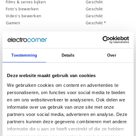
Films & series kijken
Geschikt
Foto's bewerken
Geschikt
Video's bewerken
Geschikt
Gamen
Geschikt *
* Systeemvereisten zijn sterk afhankelijk van de games die u wilt spelen,
controleer dit eerst en bepaal daarop uw keuze.
Toestemming
Details
Over
Specificaties
Deze website maakt gebruik van cookies
Schermdiagonaal:
17.3 inch (43,9 cm)
We gebruiken cookies om content en advertenties te
Scherm resolutie:
2560 x 1440 (QHD)
personaliseren, om functies voor social media te bieden
Touchscreen:
-
en om ons websiteverkeer te analyseren. Ook delen we
Scherm reflectie:
Ontspiegeld
informatie over uw gebruik van onze site met onze
partners voor social media, adverteren en analyse. Deze
Scherm omklapbaar:
-
partners kunnen deze gegevens combineren met andere
Processor:
Intel Core i7-13700HX
informatie die u aan ze heeft verstrekt of die ze hebben
verzameld op basis van uw gebruik van hun services.