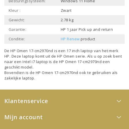
Besturingssysteem:
Windows 11 Home
Kleur :
Zwart
Gewicht:
2.78 kg
Garantie:
HP 1 jaar Pick up and return
Conditie:
HP Renew
product
De HP Omen 17-cm2970nd is een
17 inch laptop
van het merk
HP
. Deze laptop komt uit de
HP Omen
serie. Als u op zoek bent
naar een
Intel i7 laptop
is de HP Omen 17-cm2970nd een
geschikt model.
Bovendien is de HP Omen 17-cm2970nd ook te gebruiken als
zakelijke laptop
.
Klantenservice
Mijn account